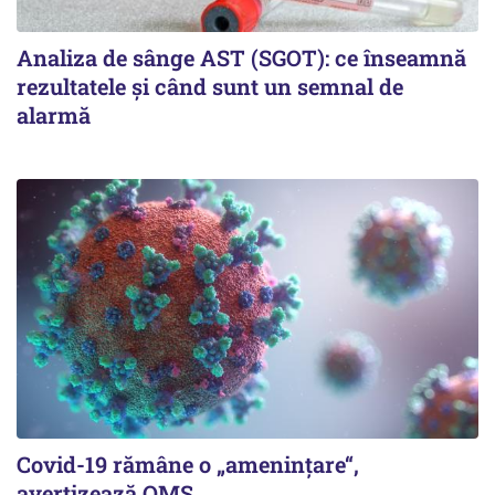
Analiza de sânge AST (SGOT): ce înseamnă
rezultatele și când sunt un semnal de
alarmă
Covid-19 rămâne o „ameninţare“,
avertizează OMS