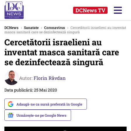
DCNews TV
DCNews
›
Sanatate
›
Coronavirus
›
Cercetătorii israelieni au inventat
masca sanitară care se dezinfectează singură
Cercetătorii israelieni au
inventat masca sanitară care
se dezinfectează singură
Autor:
Florin Răvdan
Data publicării: 25 Mai 2020
Adaugă-ne ca sursă preferată în Google
Urmărește-ne pe Google News