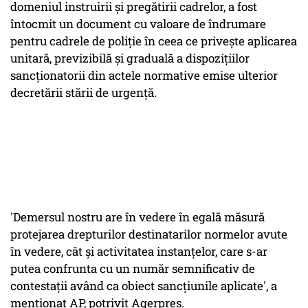
domeniul instruirii şi pregătirii cadrelor, a fost
întocmit un document cu valoare de îndrumare
pentru cadrele de poliţie în ceea ce priveşte aplicarea
unitară, previzibilă şi graduală a dispoziţiilor
sancţionatorii din actele normative emise ulterior
decretării stării de urgenţă.
'Demersul nostru are în vedere în egală măsură
protejarea drepturilor destinatarilor normelor avute
în vedere, cât şi activitatea instanţelor, care s-ar
putea confrunta cu un număr semnificativ de
contestaţii având ca obiect sancţiunile aplicate', a
menţionat AP, potrivit Agerpres.