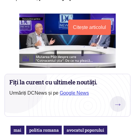
Citește articolul
Fiți la curent cu ultimele noutăți.
Urmăriți DCNews și pe
Google News
→
mai
politia romana
avocatul poporului