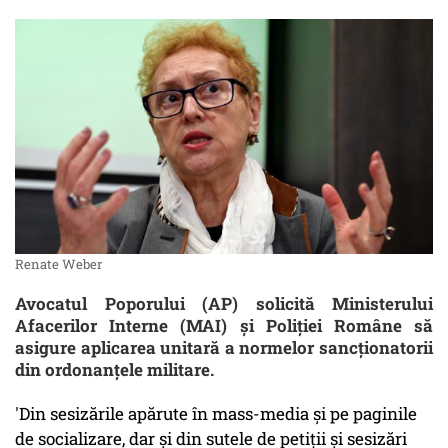
Renate Weber
Avocatul Poporului (AP) solicită Ministerului
Afacerilor Interne (MAI) şi Poliţiei Române să
asigure aplicarea unitară a normelor sancţionatorii
din ordonanţele militare.
'Din sesizările apărute în mass-media şi pe paginile
de socializare, dar şi din sutele de petiţii şi sesizări