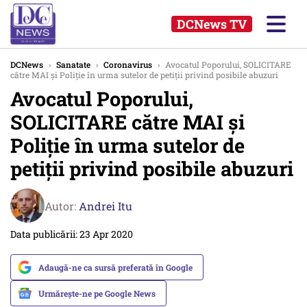
DCNews TV
DCNews
›
Sanatate
›
Coronavirus
›
Avocatul Poporului, SOLICITARE
către MAI și Poliție în urma sutelor de petiții privind posibile abuzuri
Avocatul Poporului,
SOLICITARE către MAI și
Poliție în urma sutelor de
petiții privind posibile abuzuri
Autor:
Andrei Itu
Data publicării: 23 Apr 2020
Adaugă-ne ca sursă preferată în Google
Urmărește-ne pe Google News