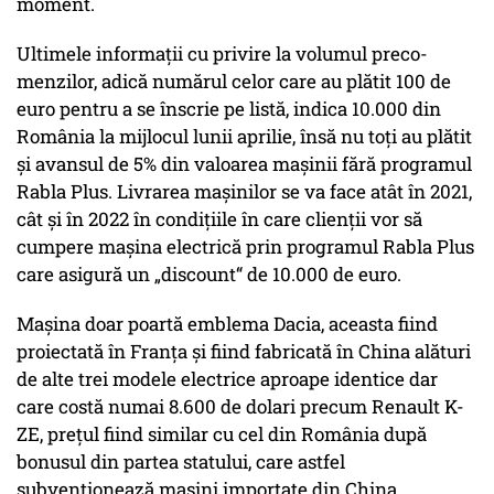
moment.
Ultimele informaţii cu privire la volumul preco­
menzilor, adică numărul celor care au plătit 100 de
euro pentru a se înscrie pe listă, indica 10.000 din
România la mijlocul lunii aprilie, însă nu toţi au plătit
şi avansul de 5% din valoarea maşinii fără programul
Rabla Plus. Livrarea maşinilor se va face atât în 2021,
cât şi în 2022 în condiţiile în care clienţii vor să
cumpere maşina electrică prin programul Rabla Plus
care asigură un „discount“ de 10.000 de euro.
Maşina doar poartă emblema Dacia, aceasta fiind
proiectată în Franţa şi fiind fabricată în China alături
de alte trei modele electrice aproape identice dar
care costă numai 8.600 de dolari precum Renault K-
ZE, preţul fiind similar cu cel din România după
bonusul din partea statului, care astfel
subvenţionează maşini importate din China.