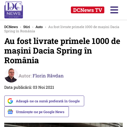
DCNews TV
DCNews
›
Stiri
›
Auto
›
Au fost livrate primele 1000 de maşini Dacia
Spring în România
Au fost livrate primele 1000 de
maşini Dacia Spring în
România
Autor:
Florin Răvdan
Data publicării: 03 Noi 2021
Adaugă-ne ca sursă preferată în Google
Urmărește-ne pe Google News