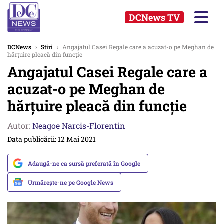
DCNews TV
DCNews
›
Stiri
›
Angajatul Casei Regale care a acuzat-o pe Meghan de
hărțuire pleacă din funcție
Angajatul Casei Regale care a
acuzat-o pe Meghan de
hărțuire pleacă din funcție
Autor:
Neagoe Narcis-Florentin
Data publicării: 12 Mai 2021
Adaugă-ne ca sursă preferată în Google
Urmărește-ne pe Google News