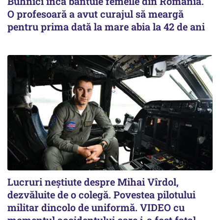
Buhnici încă bântuie femeile din România.
O profesoară a avut curajul să meargă
pentru prima dată la mare abia la 42 de ani
Lucruri neștiute despre Mihai Vîrdol,
dezvăluite de o colegă. Povestea pilotului
militar dincolo de uniformă. VIDEO cu
momentul accidentului care i-a fost fatal