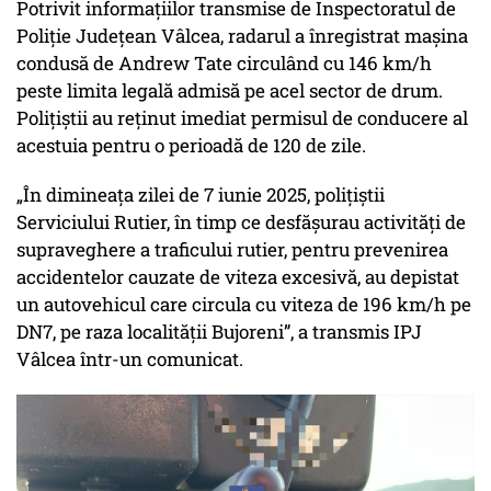
Potrivit informațiilor transmise de Inspectoratul de
Poliție Județean Vâlcea, radarul a înregistrat mașina
condusă de Andrew Tate circulând cu 146 km/h
peste limita legală admisă pe acel sector de drum.
Polițiștii au reținut imediat permisul de conducere al
acestuia pentru o perioadă de 120 de zile.
„În dimineaţa zilei de 7 iunie 2025, poliţiştii
Serviciului Rutier, în timp ce desfăşurau activităţi de
supraveghere a traficului rutier, pentru prevenirea
accidentelor cauzate de viteza excesivă, au depistat
un autovehicul care circula cu viteza de 196 km/h pe
DN7, pe raza localităţii Bujoreni”, a transmis IPJ
Vâlcea într-un comunicat.