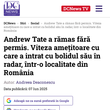
DCNews TV
DCNews
›
Stiri
›
Social
›
Andrew Tate a rămas fără permis. Viteza
amețitoare cu care a intrat cu bolidul său în radar, într-o localitate din
România
Andrew Tate a rămas fără
permis. Viteza amețitoare cu
care a intrat cu bolidul său în
radar, într-o localitate din
România
Autor:
Andreea Deaconescu
Data publicării: 07 Iun 2025
Adaugă-ne ca sursă preferată în Google