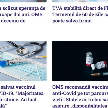
 scăzut speranţa de
TVA stabilită direct de F
roape doi ani. OMS:
Termenul de 60 de zile c
 deceniu de
poate salva firma
a salvat vaccinul
OMS recomandă vaccin
ID-19. ”Majoritatea
anti-Covid pe tot parcur
rstnice. Au luat
vieții: Statele ar trebui să
ală”
asigure „disponibilitatea