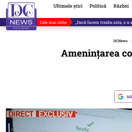
Ultimele știri
Politică
Război
Cele mai citite
„Dacă facem treaba asta, s-a a
DCNews
›
Amenințarea co
Ad