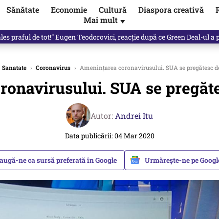
Sănătate
Economie
Cultură
Diaspora creativă
Mai mult
▼
les praful de tot!” Eugen Teodorovici, reacție după ce Green Deal-ul a
Sanatate
›
Coronavirus
›
Amenințarea coronavirusului. SUA se pregătesc 
ronavirusului. SUA se pregăt
Autor:
Andrei Itu
Data publicării: 04 Mar 2020
augă-ne ca sursă preferată în Google
Urmărește-ne pe Goog