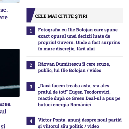
isc.
CELE MAI CITITE ȘTIRI
are
Fotografia cu Ilie Bolojan care spune
exact opusul unei decizii luate de
propriul Guvern. Unde a fost surprins
în mare discreție, fără alai
Răzvan Dumitrescu îi cere scuze,
public, lui Ilie Bolojan / video
„Dacă facem treaba asta, s-a ales
praful de tot!” Eugen Teodorovici,
reacție după ce Green Deal-ul a pus pe
area
butuci energia României
sul
Victor Ponta, anunț despre noul partid
 și
și viitorul său politic / video