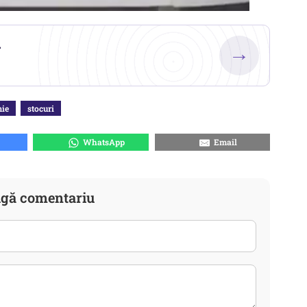
.
→
ie
stocuri
WhatsApp
Email
gă comentariu