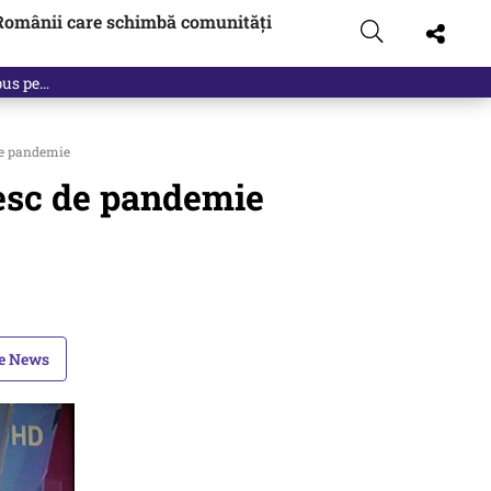
Românii care schimbă comunități
 pus pe…
de pandemie
esc de pandemie
le News