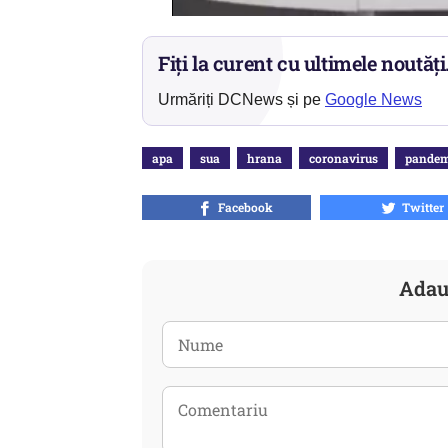
Fiți la curent cu ultimele noutăți
Urmăriți DCNews și pe
Google News
apa
sua
hrana
coronavirus
pandem
Facebook
Twitter
Adau