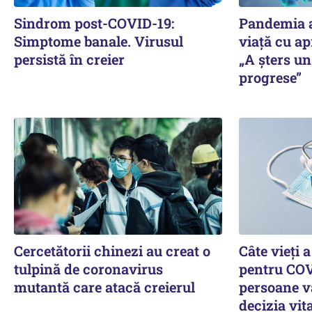
Sindrom post-COVID-19:
Pandemia a
Simptome banale. Virusul
viaţă cu ap
persistă în creier
„A şters un
progrese”
Cercetătorii chinezi au creat o
Câte vieți 
tulpină de coronavirus
pentru COV
mutantă care atacă creierul
persoane vâ
decizia vit