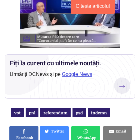
Citește articolul
Fiți la curent cu ultimele noutăți.
Urmăriți DCNews și pe
Google News
→
vot
pnl
referendum
psd
indemn
Twitter
Email
Facebook
WhatsApp