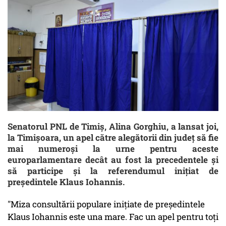
Senatorul PNL de Timiş, Alina Gorghiu, a lansat joi,
la Timişoara, un apel către alegătorii din judeţ să fie
mai numeroşi la urne pentru aceste
europarlamentare decât au fost la precedentele şi
să participe şi la referendumul iniţiat de
preşedintele Klaus Iohannis.
"Miza consultării populare iniţiate de preşedintele
Klaus Iohannis este una mare. Fac un apel pentru toţi