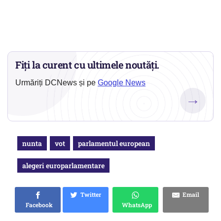
Fiți la curent cu ultimele noutăți.
Urmăriți DCNews și pe
Google News
→
nunta
vot
parlamentul european
alegeri europarlamentare
Twitter
Email
Facebook
WhatsApp