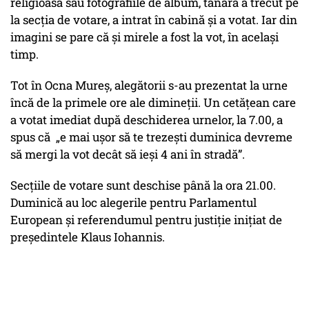
religioasă sau fotografiile de album, tânăra a trecut pe
la secţia de votare, a intrat în cabină şi a votat. Iar din
imagini se pare că şi mirele a fost la vot, în acelaşi
timp.
Tot în Ocna Mureş, alegătorii s-au prezentat la urne
încă de la primele ore ale dimineţii. Un cetăţean care
a votat imediat după deschiderea urnelor, la 7.00, a
spus că „e mai uşor să te trezești duminica devreme
să mergi la vot decât să ieși 4 ani în stradă”.
Secţiile de votare sunt deschise până la ora 21.00.
Duminică au loc alegerile pentru Parlamentul
European şi referendumul pentru justiţie iniţiat de
preşedintele Klaus Iohannis.