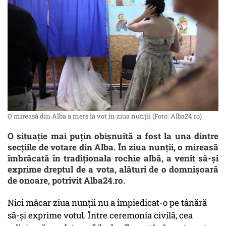
O mireasă din Alba a mers la vot în ziua nunţii (Foto: Alba24.ro)
O situaţie mai puţin obişnuită a fost la una dintre
secţiile de votare din Alba. În ziua nunţii, o mireasă
îmbrăcată în tradiţionala rochie albă, a venit să-şi
exprime dreptul de a vota, alături de o domnişoară
de onoare, potrivit Alba24.ro.
Nici măcar ziua nunţii nu a împiedicat-o pe tânără
să-şi exprime votul. Între ceremonia civilă, cea