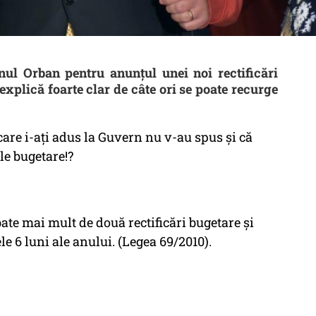
rnul Orban pentru anunţul unei noi rectificări
 explică foarte clar de câte ori se poate recurge
care i-ați adus la Guvern nu v-au spus și că
ile bugetare!?
bate mai mult de două rectificări bugetare și
e 6 luni ale anului. (Legea 69/2010).