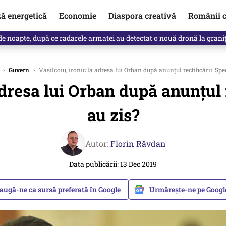
ză energetică
Economie
Diaspora creativă
Românii c
e noapte, după ce radarele armatei au detectat o nouă dronă la grani
›
Guvern
›
Vasilcoiu, ironic la adresa lui Orban după anunţul rectificării: Spec
adresa lui Orban după anunţul re
au zis?
Autor:
Florin Răvdan
Data publicării: 13 Dec 2019
augă-ne ca sursă preferată în Google
Urmărește-ne pe Goog