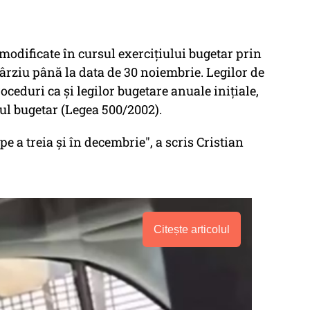
i modificate în cursul exerciţiului bugetar prin
 târziu până la data de 30 noiembrie. Legilor de
roceduri ca şi legilor bugetare anuale iniţiale,
ul bugetar (Legea 500/2002).
 a treia și în decembrie", a scris Cristian
Citește articolul