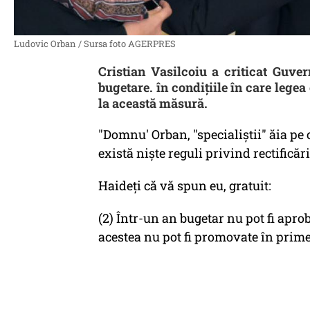
Ludovic Orban / Sursa foto AGERPRES
Cristian Vasilcoiu a criticat Guve
bugetare. în condiţiile în care legea
la această măsură.
"Domnu' Orban, "specialiștii" ăia pe 
există niște reguli privind rectificăr
Haideți că vă spun eu, gratuit:
(2) Într-un an bugetar nu pot fi apro
acestea nu pot fi promovate în primel