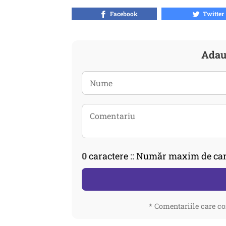
Facebook
Twitter
Adau
0
caractere :: Număr maxim de car
* Comentariile care co