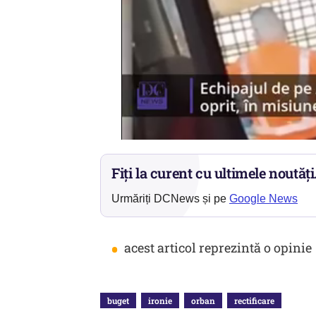
Fiți la curent cu ultimele noutăți
Urmăriți DCNews și pe
Google News
•
acest articol reprezintă o opinie
buget
ironie
orban
rectificare