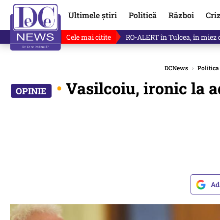
Ultimele știri
Politică
Război
Cri
Cele mai citite
RO-ALERT în Tulcea, în miez d
DCNews
›
Politica
•
Vasilcoiu, ironic la 
Ad