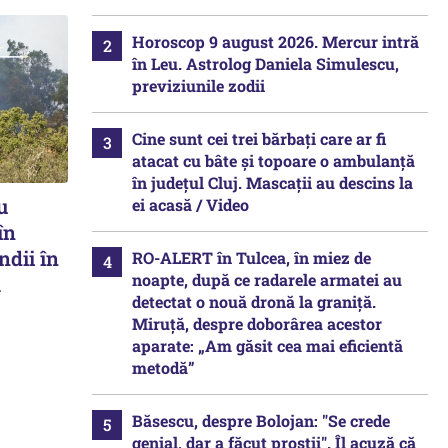
Horoscop 9 august 2026. Mercur intră
în Leu. Astrolog Daniela Simulescu,
previziunile zodii
Cine sunt cei trei bărbați care ar fi
atacat cu bâte și topoare o ambulanță
în județul Cluj. Mascații au descins la
u
ei acasă / Video
în
ndii în
RO-ALERT în Tulcea, în miez de
noapte, după ce radarele armatei au
ă
detectat o nouă dronă la graniță.
Miruță, despre doborârea acestor
aparate: „Am găsit cea mai eficientă
metodă”
Băsescu, despre Bolojan: "Se crede
genial, dar a făcut prostii". Îl acuză că