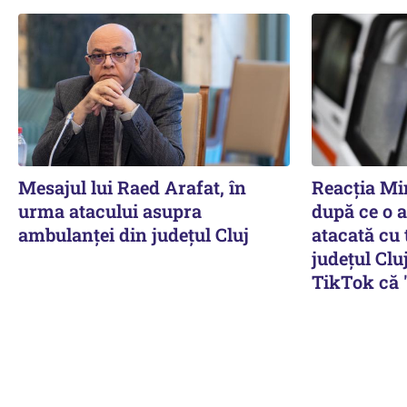
Mesajul lui Raed Arafat, în
Reacția Min
urma atacului asupra
după ce o 
ambulanței din județul Cluj
atacată cu 
județul Clu
TikTok că "