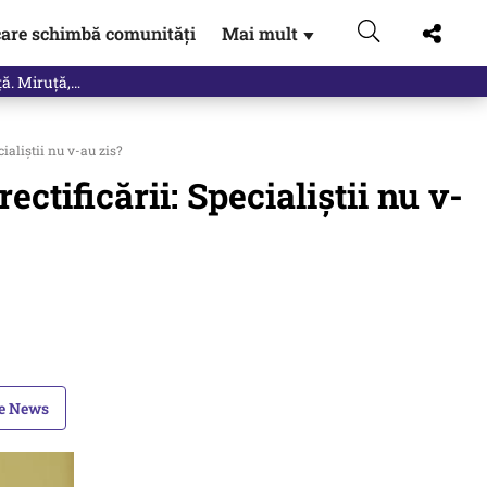
are schimbă comunități
Mai mult
▼
ță. Miruță,…
ialiştii nu v-au zis?
ctificării: Specialiştii nu v-
le News