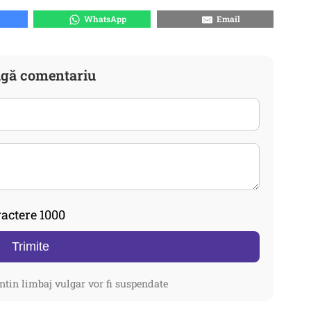
WhatsApp
Email
gă comentariu
actere 1000
Trimite
ntin limbaj vulgar vor fi suspendate