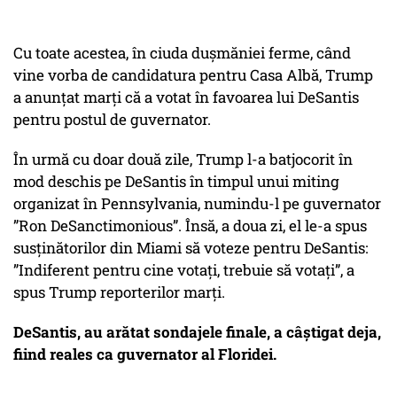
Cu toate acestea, în ciuda dușmăniei ferme, când
vine vorba de candidatura pentru Casa Albă, Trump
a anunțat marți că a votat în favoarea lui DeSantis
pentru postul de guvernator.
În urmă cu doar două zile, Trump l-a batjocorit în
mod deschis pe DeSantis în timpul unui miting
organizat în Pennsylvania, numindu-l pe guvernator
”Ron DeSanctimonious”. Însă, a doua zi, el le-a spus
susținătorilor din Miami să voteze pentru DeSantis:
”Indiferent pentru cine votați, trebuie să votați”, a
spus Trump reporterilor marți.
DeSantis, au arătat sondajele finale, a câștigat deja,
fiind reales ca guvernator al Floridei.