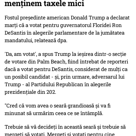
menținem taxele mici
Fostul preşedinte american Donald Trump a declarat
marţi că a votat pentru guvernatorul Floridei Ron
DeSantis în alegerile parlamentare de la jumătatea
mandatului, relatează dpa.
'Da, am votat', a spus Trump la ieşirea dintr-o secţie
de votare din Palm Beach, fiind întrebat de reporteri
dacă a votat pentru DeSantis, considerat de mulţi ca
un posibil candidat - şi, prin urmare, adversarul lui
Trump - al Partidului Republican în alegerile
prezidenţiale din 202.
"Cred că vom avea o seară grandioasă și va fi
minunat să urmărim ceea ce se întâmplă.
Trebuie să vă decideți în această seară și trebuie să
mergeți să votați. Mergeți și votați pentru cine