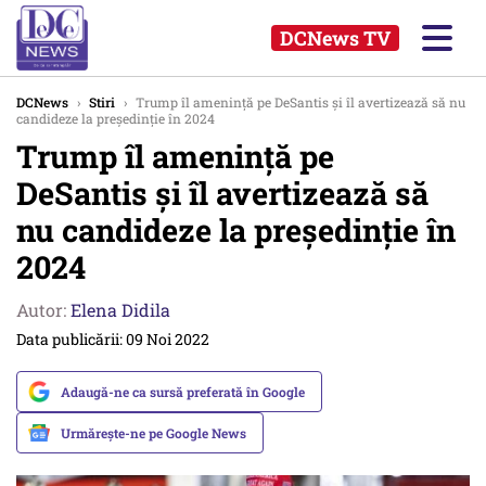
DCNews TV
DCNews
›
Stiri
›
Trump îl amenință pe DeSantis și îl avertizează să nu
candideze la președinție în 2024
Trump îl amenință pe
DeSantis și îl avertizează să
nu candideze la președinție în
2024
Autor:
Elena Didila
Data publicării: 09 Noi 2022
Adaugă-ne ca sursă preferată în Google
Urmărește-ne pe Google News