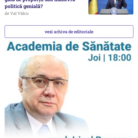
politică genială?
de Val Vâlcu
vezi arhiva de editoriale