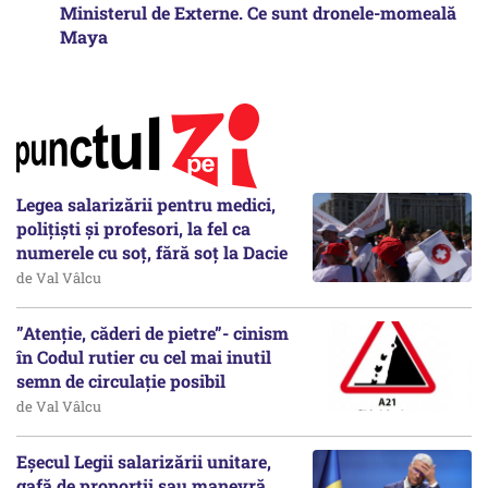
Ministerul de Externe. Ce sunt dronele-momeală
Maya
Legea salarizării pentru medici,
polițiști și profesori, la fel ca
numerele cu soț, fără soț la Dacie
de Val Vâlcu
”Atenție, căderi de pietre”- cinism
în Codul rutier cu cel mai inutil
semn de circulație posibil
de Val Vâlcu
Eșecul Legii salarizării unitare,
gafă de proporții sau manevră