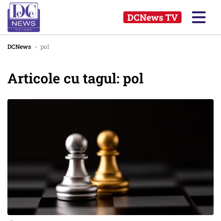
DCNews TV
DCNews
›
pol
Articole cu tagul: pol