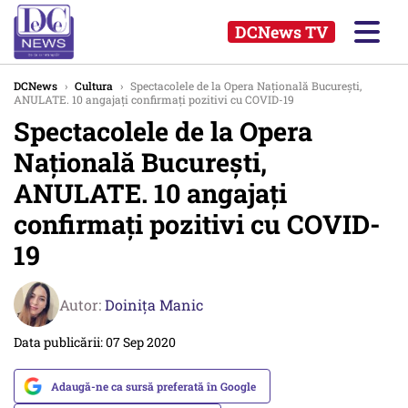
DCNews TV
DCNews
›
Cultura
›
Spectacolele de la Opera Națională București,
ANULATE. 10 angajați confirmați pozitivi cu COVID-19
Spectacolele de la Opera
Națională București,
ANULATE. 10 angajați
confirmați pozitivi cu COVID-
19
Autor:
Doinița Manic
Data publicării: 07 Sep 2020
Adaugă-ne ca sursă preferată în Google