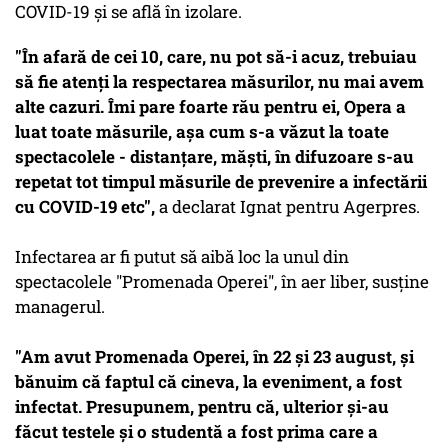
COVID-19 şi se află în izolare.
"În afară de cei 10, care, nu pot să-i acuz, trebuiau
să fie atenţi la respectarea măsurilor, nu mai avem
alte cazuri. Îmi pare foarte rău pentru ei, Opera a
luat toate măsurile, aşa cum s-a văzut la toate
spectacolele - distanţare, măşti, în difuzoare s-au
repetat tot timpul măsurile de prevenire a infectării
cu COVID-19 etc",
a declarat Ignat pentru Agerpres.
Infectarea ar fi putut să aibă loc la unul din
spectacolele "Promenada Operei", în aer liber, susține
managerul.
"Am avut Promenada Operei, în 22 şi 23 august, şi
bănuim că faptul că cineva, la eveniment, a fost
infectat. Presupunem, pentru că, ulterior şi-au
făcut testele şi o studentă a fost prima care a