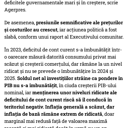
deficitele guvernamentale mari şi în creştere, scrie
Agerpres.
De asemenea,
presiunile semnificative ale preţurilor
şi costurilor au crescut
, iar acţiunea politică a fost
slabă, conform unui raport al Executivului comunitar.
În 2023, deficitul de cont curent s-a îmbunătăţit într-
o oarecare măsură datorită consumului privat mai
scăzut şi creşterii comerţului, dar rămâne la un nivel
ridicat şi nu se prevede o îmbunătăţire în 2024 şi
2025.
Soldul net al investiţiilor străine ca pondere în
PIB nu s-a îmbunătăţit
, în ciuda creşterii PIB-ului
nominal, iar
menţinerea unor niveluri ridicate ale
deficitului de cont curent riscă să îl conducă în
teritoriul negativ. Inflaţia generală a scăzut, dar
inflaţia de bază rămâne extrem de ridicată
, doar
marginal mai redusă faţă de valoarea maximă