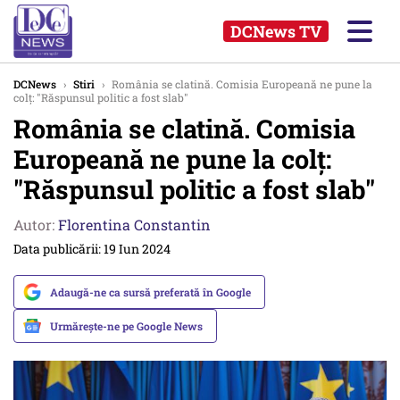
DCNews TV
DCNews
›
Stiri
›
România se clatină. Comisia Europeană ne pune la
colț: "Răspunsul politic a fost slab"
România se clatină. Comisia
Europeană ne pune la colț:
"Răspunsul politic a fost slab"
Autor:
Florentina Constantin
Data publicării: 19 Iun 2024
Adaugă-ne ca sursă preferată în Google
Urmărește-ne pe Google News