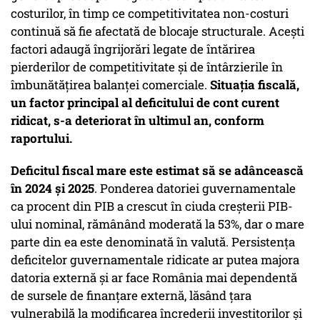
costurilor, în timp ce competitivitatea non-costuri
continuă să fie afectată de blocaje structurale. Aceşti
factori adaugă îngrijorări legate de întărirea
pierderilor de competitivitate şi de întârzierile în
îmbunătăţirea balanţei comerciale.
Situaţia fiscală,
un factor principal al deficitului de cont curent
ridicat, s-a deteriorat în ultimul an, conform
raportului.
Deficitul fiscal mare este estimat să se adâncească
în 2024 şi 2025
. Ponderea datoriei guvernamentale
ca procent din PIB a crescut în ciuda creşterii PIB-
ului nominal, rămânând moderată la 53%, dar o mare
parte din ea este denominată în valută. Persistenţa
deficitelor guvernamentale ridicate ar putea majora
datoria externă şi ar face România mai dependentă
de sursele de finanţare externă, lăsând ţara
vulnerabilă la modificarea încrederii investitorilor şi