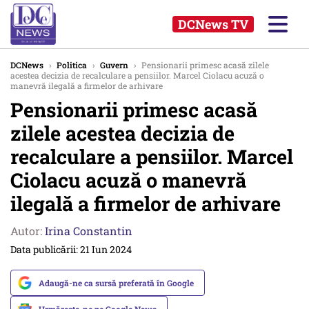
DCNews TV
DCNews
›
Politica
›
Guvern
›
Pensionarii primesc acasă zilele
acestea decizia de recalculare a pensiilor. Marcel Ciolacu acuză o
manevră ilegală a firmelor de arhivare
Pensionarii primesc acasă
zilele acestea decizia de
recalculare a pensiilor. Marcel
Ciolacu acuză o manevră
ilegală a firmelor de arhivare
Autor:
Irina Constantin
Data publicării: 21 Iun 2024
Adaugă-ne ca sursă preferată în Google