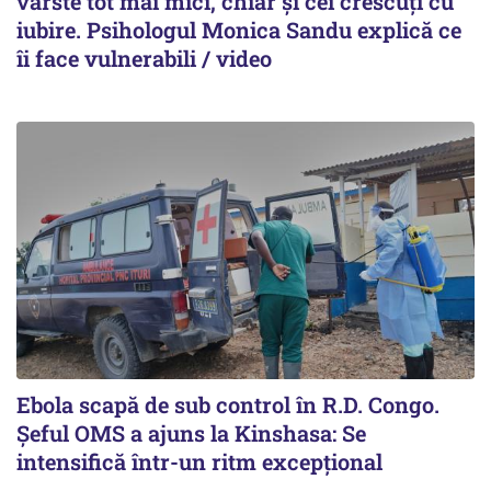
vârste tot mai mici, chiar și cei crescuți cu
iubire. Psihologul Monica Sandu explică ce
îi face vulnerabili / video
Ebola scapă de sub control în R.D. Congo.
Șeful OMS a ajuns la Kinshasa: Se
intensifică într-un ritm excepţional