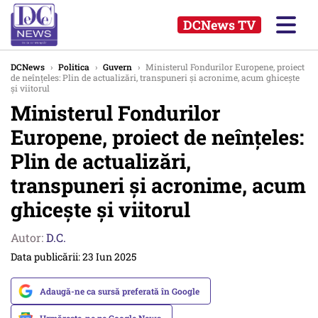
DCNews TV
DCNews
›
Politica
›
Guvern
›
Ministerul Fondurilor Europene, proiect
de neînțeles: Plin de actualizări, transpuneri și acronime, acum ghicește
și viitorul
Ministerul Fondurilor
Europene, proiect de neînțeles:
Plin de actualizări,
transpuneri și acronime, acum
ghicește și viitorul
Autor:
D.C.
Data publicării: 23 Iun 2025
Adaugă-ne ca sursă preferată în Google