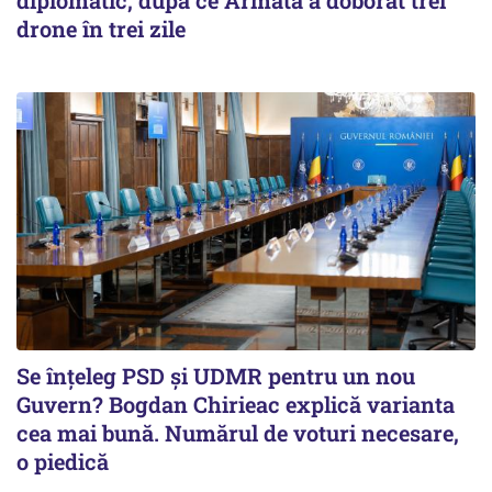
diplomatic, după ce Armata a doborât trei
drone în trei zile
Se înţeleg PSD şi UDMR pentru un nou
Guvern? Bogdan Chirieac explică varianta
cea mai bună. Numărul de voturi necesare,
o piedică