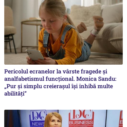
Pericolul ecranelor la vârste fragede și
analfabetismul funcțional. Monica Sandu:
„Pur și simplu creierașul își inhibă multe
abilități”