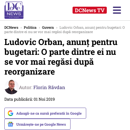
DCNews TV
DCNews
›
Politica
›
Guvern
›
Ludovic Orban, anunţ pentru bugetari: O
parte dintre ei nu se vor mai regăsi după reorganizare
Ludovic Orban, anunţ pentru
bugetari: O parte dintre ei nu
se vor mai regăsi după
reorganizare
Autor:
Florin Răvdan
Data publicării: 01 Noi 2019
Adaugă-ne ca sursă preferată în Google
Urmărește-ne pe Google News