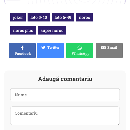
joker
loto 5-40
loto 6-49
noroc
noroc plus
super noroc
Twitter
Email
Facebook
WhatsApp
Adaugă comentariu