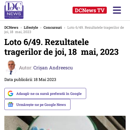
DCNews TV
DCNews
›
Lifestyle
›
Concursuri
›
Loto 6/49. Rezultatele tragerilor de
joi, 18 mai, 2023
Loto 6/49. Rezultatele
tragerilor de joi, 18 mai, 2023
Autor:
Crişan Andreescu
Data publicării: 18 Mai 2023
Adaugă-ne ca sursă preferată în Google
Urmărește-ne pe Google News