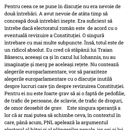
Pentru ceea ce se pune în discuție nu era nevoie de
două întrebări. A avut nevoie de atâta timp să
conceapă două intrebări inepte. Era suficient să
întrebe dacă electoratul român este de acord cu o
eventuală revizuire a Constituției. O singură
întrebare cu mai multe subpuncte. Însă, totul este de
un ridicol absolut. Eu cred că stăpânii lui Traian
Băsescu, aceeași ca și în cazul lui Iohannis, nu au
imaginație și merg pe aceleași rețete. Nu contează
alegerile europarlamentare, vor să paraziteze
alegerile europarlamentare cu o discuție inutilă
despre lucruri care țin despre revizuirea Constituției.
Pentru ei nu este foarte grav să ai o faptă de pedofilie,
de trafic de persoane, de sclavie, de trafic de droguri,
de omor deosebit de grav. Este singura speranță a
lor că ar mai putea să schimbe ceva, în contextul în
care, până acum, PNL apelează la argumentul
electoral al bâtei și al plângerilor penale, iar cei ai lui