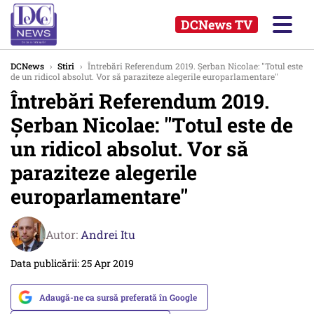
DCNews TV
DCNews
›
Stiri
›
Întrebări Referendum 2019. Șerban Nicolae: ''Totul este
de un ridicol absolut. Vor să paraziteze alegerile europarlamentare''
Întrebări Referendum 2019.
Șerban Nicolae: ''Totul este de
un ridicol absolut. Vor să
paraziteze alegerile
europarlamentare''
Autor:
Andrei Itu
Data publicării: 25 Apr 2019
Adaugă-ne ca sursă preferată în Google