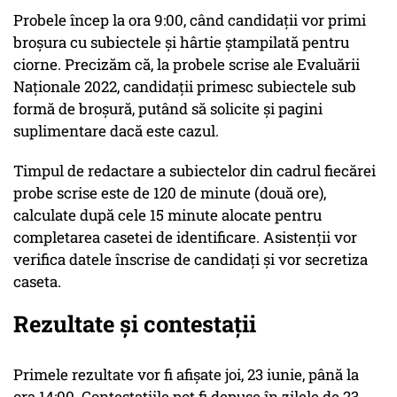
Probele încep la ora 9:00, când candidaţii vor primi
broşura cu subiectele şi hârtie ştampilată pentru
ciorne. Precizăm că, la probele scrise ale Evaluării
Naţionale 2022, candidaţii primesc subiectele sub
formă de broşură, putând să solicite şi pagini
suplimentare dacă este cazul.
Timpul de redactare a subiectelor din cadrul fiecărei
probe scrise este de 120 de minute (două ore),
calculate după cele 15 minute alocate pentru
completarea casetei de identificare. Asistenţii vor
verifica datele înscrise de candidaţi şi vor secretiza
caseta.
Rezultate şi contestaţii
Primele rezultate vor fi afişate joi, 23 iunie, până la
ora 14:00. Contestaţiile pot fi depuse în zilele de 23