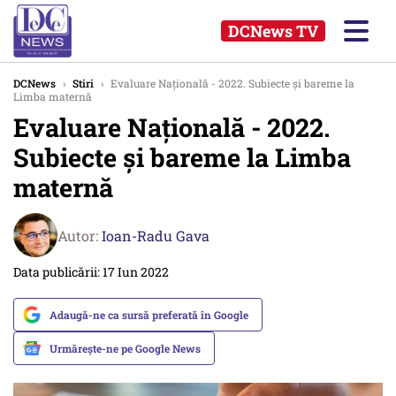
DCNews TV
DCNews
›
Stiri
›
Evaluare Națională - 2022. Subiecte și bareme la
Limba maternă
Evaluare Națională - 2022.
Subiecte și bareme la Limba
maternă
Autor:
Ioan-Radu Gava
Data publicării: 17 Iun 2022
Adaugă-ne ca sursă preferată în Google
Urmărește-ne pe Google News