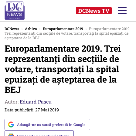
DCNews TV
DCNews
›
Arhiva
›
Europarlamentare 2019
›
Europarlamentare 2019.
Trei reprezentanţi din secţiile de votare, transportaţi la spital epuizaţi de
aşteptarea de la BEJ
Europarlamentare 2019. Trei
reprezentanţi din secţiile de
votare, transportaţi la spital
epuizaţi de aşteptarea de la
BEJ
Autor:
Eduard Pascu
Data publicării: 27 Mai 2019
Adaugă-ne ca sursă preferată în Google