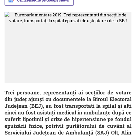
Urmărește-ne pe Google News
Trei persoane, reprezentanţi ai secţiilor de votare
din judeţ ajunşi cu documentele la Biroul Electoral
Judeţean (BEJ), au fost transportaţi la spital şi alţi
cinci au fost asistaţi medical în ambulanţe după ce
suferit lipotimii şi crize de hipertensiune pe fondul
epuizării fizice, potrivit purtătorului de cuvânt al
Serviciului Judeţean de Ambulanţă (SAJ) Olt, Alin