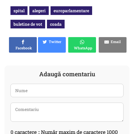
spital
alegeri
europarlamentare
buletine de vot
coada
Twitter
Email
Facebook
WhatsApp
Adaugă comentariu
0
caractere :: Număr maxim de caractere 1000