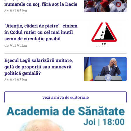
numerele cu soț, fără soț la Dacie
de Val Vâlcu
”Atenție, căderi de pietre”- cinism
în Codul rutier cu cel mai inutil
semn de circulație posibil
de Val Vâlcu
Eșecul Legii salarizării unitare,
gafă de proporții sau manevră
politică genială?
de Val Vâlcu
vezi arhiva de editoriale