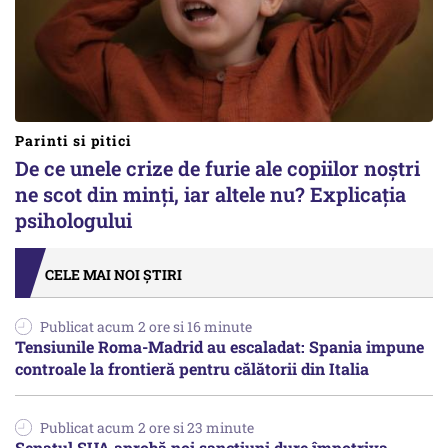
Parinti si pitici
De ce unele crize de furie ale copiilor noștri
ne scot din minți, iar altele nu? Explicația
psihologului
CELE MAI NOI ȘTIRI
Publicat acum 2 ore si 16 minute
Tensiunile Roma-Madrid au escaladat: Spania impune
controale la frontieră pentru călătorii din Italia
Publicat acum 2 ore si 23 minute
Senatul SUA aprobă noi sancțiuni dure împotriva