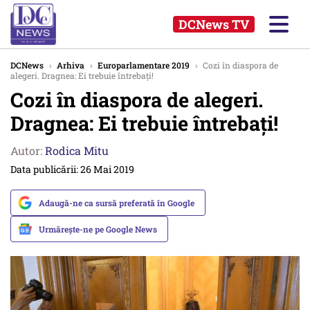
DCNews TV
DCNews
›
Arhiva
›
Europarlamentare 2019
›
Cozi în diaspora de
alegeri. Dragnea: Ei trebuie întrebați!
Cozi în diaspora de alegeri.
Dragnea: Ei trebuie întrebați!
Autor:
Rodica Mitu
Data publicării: 26 Mai 2019
Adaugă-ne ca sursă preferată în Google
Urmărește-ne pe Google News