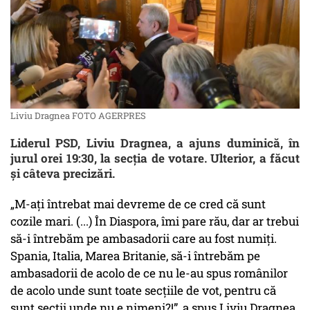
Liviu Dragnea FOTO AGERPRES
Liderul PSD, Liviu Dragnea, a ajuns duminică, în
jurul orei 19:30, la secția de votare. Ulterior, a făcut
și câteva precizări.
„M-ați întrebat mai devreme de ce cred că sunt
cozile mari. (...) În Diaspora, îmi pare rău, dar ar trebui
să-i întrebăm pe ambasadorii care au fost numiți.
Spania, Italia, Marea Britanie, să-i întrebăm pe
ambasadorii de acolo de ce nu le-au spus românilor
de acolo unde sunt toate secțiile de vot, pentru că
sunt secții unde nu e nimeni?!”, a spus Liviu Dragnea.