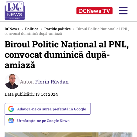
DCNews TV
DCNews
›
Politica
›
Partide politice
›
Biroul Politic Naţional al PNL,
convocat duminică după-amiază
Biroul Politic Naţional al PNL,
convocat duminică după-
amiază
Autor:
Florin Răvdan
Data publicării: 13 Oct 2024
Adaugă-ne ca sursă preferată în Google
Urmărește-ne pe Google News