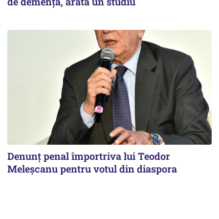
de demență, arată un studiu
Denunț penal împortriva lui Teodor
Meleșcanu pentru votul din diaspora