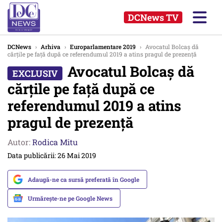
DCNews TV
DCNews
›
Arhiva
›
Europarlamentare 2019
›
Avocatul Bolcaș dă
cărțile pe față după ce referendumul 2019 a atins pragul de prezență
Avocatul Bolcaș dă
cărțile pe față după ce
referendumul 2019 a atins
pragul de prezență
Autor:
Rodica Mitu
Data publicării: 26 Mai 2019
Adaugă-ne ca sursă preferată în Google
Urmărește-ne pe Google News