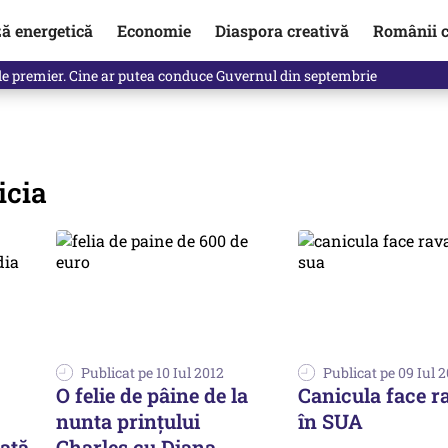
ză energetică
Economie
Diaspora creativă
Românii c
de premier. Cine ar putea conduce Guvernul din septembrie
icia
Publicat pe 10 Iul 2012
Publicat pe 09 Iul 
O felie de pâine de la
Canicula face r
nunta prințului
în SUA
ată
Charles cu Diana,