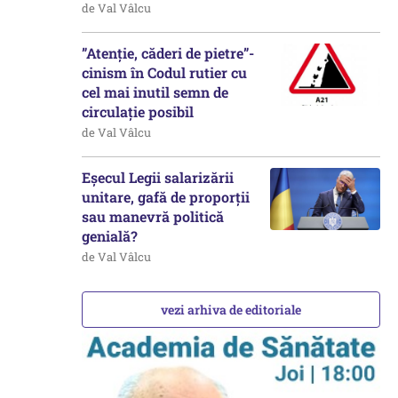
de Val Vâlcu
”Atenție, căderi de pietre”-
cinism în Codul rutier cu
cel mai inutil semn de
circulație posibil
de Val Vâlcu
Eșecul Legii salarizării
unitare, gafă de proporții
sau manevră politică
genială?
de Val Vâlcu
vezi arhiva de editoriale