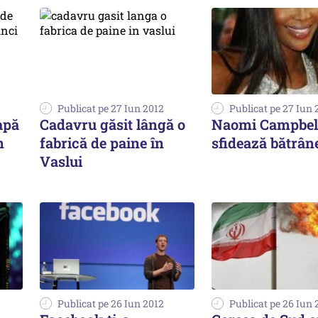
Publicat pe 27 Iun 2012
Publicat pe 27 Iun 
apă
Cadavru găsit lângă o
Naomi Campbel
n
fabrică de paine în
sfidează bătrân
Vaslui
Publicat pe 26 Iun 2012
Publicat pe 26 Iun 