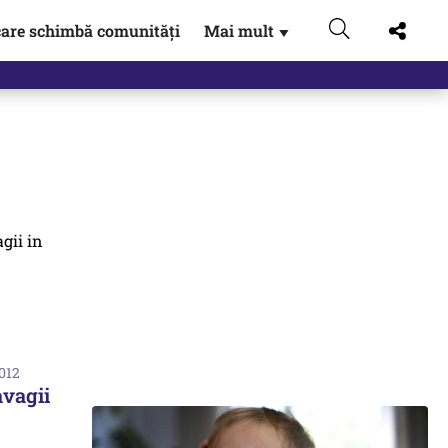
are schimbă comunități
Mai mult
▼
2012
avagii