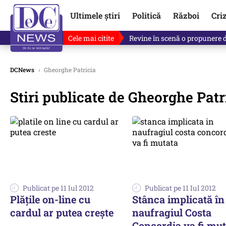
Ultimele știri
Politică
Război
Cri
Cele mai citite
Revine în scenă o propunere 
DCNews
›
Gheorghe Patricia
Stiri publicate de Gheorghe Patr
Publicat pe 11 Iul 2012
Publicat pe 11 Iul 2012
Plăţile on-line cu
Stânca implicată în
cardul ar putea creşte
naufragiul Costa
Concordia va fi mut