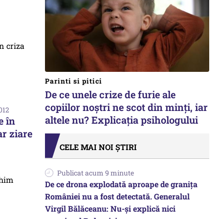
Parinti si pitici
De ce unele crize de furie ale
copiilor noștri ne scot din minți, iar
2012
altele nu? Explicația psihologului
e în
ar ziare
CELE MAI NOI ȘTIRI
Publicat acum 9 minute
De ce drona explodată aproape de granița
României nu a fost detectată. Generalul
Virgil Bălăceanu: Nu-și explică nici