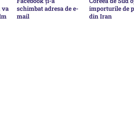
Facebook ţi-a
Coreea de Sud o
 va
schimbat adresa de e-
importurile de p
ilm
mail
din Iran