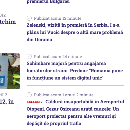
premierul Bulgariei
2012
Publicat acum 12 minute
ltchim
Zelenski, vizită în premieră în Serbia. I s-a
plâns lui Vucic despre o altă mare problemă
din Ucraina
Publicat acum 24 minute
Schimbare majoră pentru angajarea
lucrătorilor străini. Predoiu: "România pune
în funcțiune un sistem digital unic"
2012
Publicat acum 1 ora si 2 minute
12, în
Căldură insuportabilă în Aeroportul
l
Otopeni. Cezar Osiceanu arată cauzele: Un
aeroport proiectat pentru alte vremuri și
depășit de propriul trafic