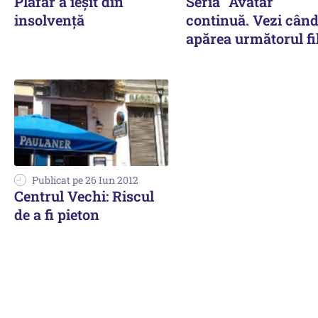
Plafar a ieșit din
Seria "Avatar"
insolvență
continuă. Vezi când
apărea următorul f
Publicat pe 26 Iun 2012
Centrul Vechi: Riscul
de a fi pieton