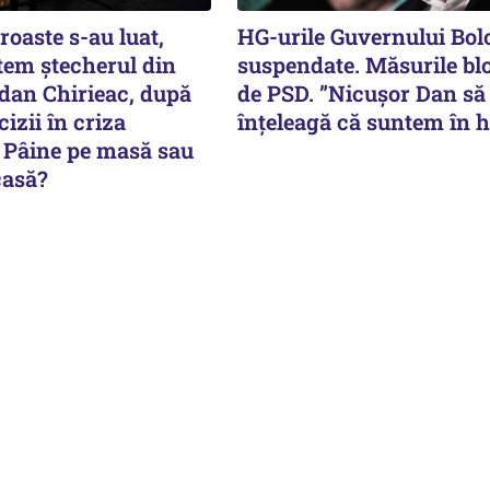
proaste s-au luat,
HG-urile Guvernului Bol
em ștecherul din
suspendate. Măsurile bl
gdan Chirieac, după
de PSD. ”Nicușor Dan să
cizii în criza
înțeleagă că suntem în 
: Pâine pe masă sau
casă?