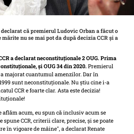
 declarat că premierul Ludovic Orban a făcut o
 mărite nu se mai pot da după decizia CCR şi a
CCR a declarat neconstituţionale 2 OUG. Prima
constituţionale, şi OUG 34 din 2020.
Premierul
re a majorat cuantumul amenzilor. Dar în
1/1999 sunt neconstituţionale. Nu ştiu cine i-a
tul CCR e foarte clar. Asta este decizia!
ituţionale!
ne aflăm acum, eu spun că inclusiv acum se
 spune CCR, criterii clare, precise, şi se poate
tre în vigoare de mâine", a declarat Renate