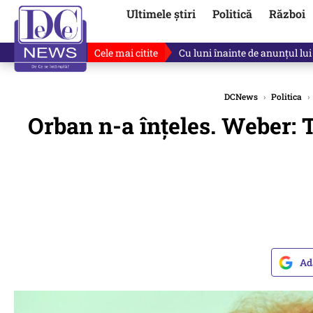
Ultimele știri
Politică
Război
Cele mai citite
De ce a mințit Ilie Bolojan? V
DCNews
›
Politica
›
Orban n-a înțeles. Weber: 
Ad