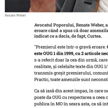
Renate Weber
Avocatul Poporului, Renate Weber, a
eroare când a spus că doar amenzile
indicat ce a decis, de fapt, Curtea.
"Premierul este într-o gravă eroare.
este OUG 1 din 1999, cu 2 articole ne
s-a referit doar la cea din urmă, ca
realitate, şi celelalte texte din OUG 
transmis greşit premierului, comunica
Practic, toate amenzile sunt neconst
Ca să iasă din acest impas, în care 
poate da OUG cu respectarea a ceea ce
publica în MO în seara asta, ca să in