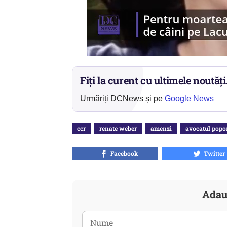
Fiți la curent cu ultimele noutăți
Urmăriți DCNews și pe
Google News
ccr
renate weber
amenzi
avocatul popo
Facebook
Twitter
Adau