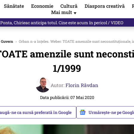
Sănătate
Economie
Cultură
Diaspora creativă
Mai mult
▼
ictor Ponta ne dă răspunsul
Guvern
›
Orban n-a înțeles. Weber: TOATE amenzile sunt neconstituționale, i
TOATE amenzile sunt neconsti
1/1999
Autor:
Florin Răvdan
Data publicării: 07 Mai 2020
augă-ne ca sursă preferată în Google
Urmărește-ne pe Goog