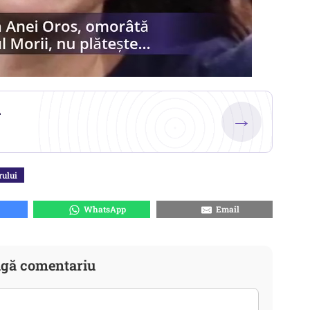
.
→
rului
WhatsApp
Email
gă comentariu