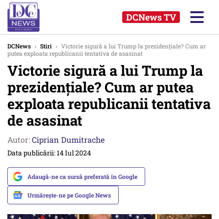
DCNews TV
DCNews
›
Stiri
›
Victorie sigură a lui Trump la prezidențiale? Cum ar
putea exploata republicanii tentativa de asasinat
Victorie sigură a lui Trump la
prezidențiale? Cum ar putea
exploata republicanii tentativa
de asasinat
Autor:
Ciprian Dumitrache
Data publicării: 14 Iul 2024
Adaugă-ne ca sursă preferată în Google
Urmărește-ne pe Google News