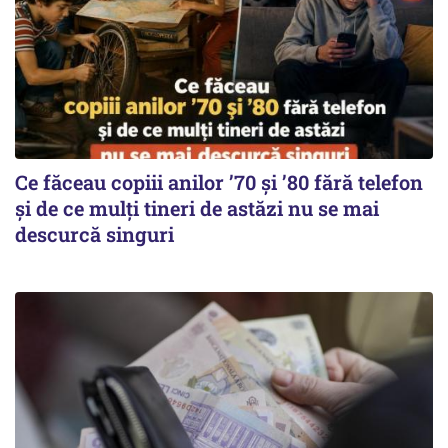
Ce făceau copiii anilor ’70 și ’80 fără telefon
și de ce mulți tineri de astăzi nu se mai
descurcă singuri