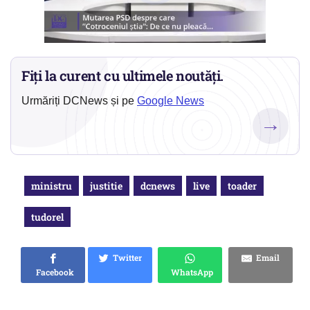
Fiți la curent cu ultimele noutăți.
Urmăriți DCNews și pe
Google News
→
ministru
justitie
dcnews
live
toader
tudorel
Twitter
Email
Facebook
WhatsApp