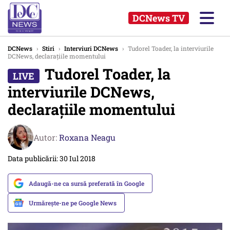
DCNews TV
DCNews
›
Stiri
›
Interviuri DCNews
›
Tudorel Toader, la interviurile
DCNews, declarațiile momentului
Tudorel Toader, la
interviurile DCNews,
declarațiile momentului
Autor:
Roxana Neagu
Data publicării: 30 Iul 2018
Adaugă-ne ca sursă preferată în Google
Urmărește-ne pe Google News