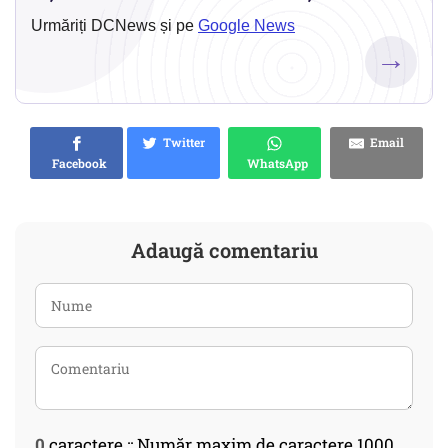
Urmăriți DCNews și pe
Google News
→
Twitter
Email
Facebook
WhatsApp
Adaugă comentariu
0
caractere :: Număr maxim de caractere 1000