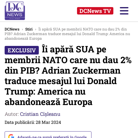
DCNews TV
DCNews
›
Stiri
›
Îi apără SUA pe membrii NATO care nu dau 2% din
PIB? Adrian Zuckerman traduce mesajul lui Donald Trump: America nu
abandonează Europa
Îi apără SUA pe
membrii NATO care nu dau 2%
din PIB? Adrian Zuckerman
traduce mesajul lui Donald
Trump: America nu
abandonează Europa
Autor:
Cristian Cîșleanu
Data publicării: 28 Mar 2024
Adaugă-ne ca sursă preferată în Google