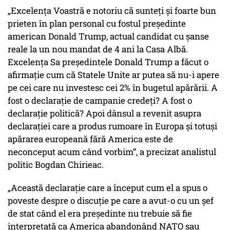
„Excelența Voastră e notoriu că sunteți și foarte bun
prieten în plan personal cu fostul președinte
american Donald Trump, actual candidat cu șanse
reale la un nou mandat de 4 ani la Casa Albă.
Excelența Sa președintele Donald Trump a făcut o
afirmație cum că Statele Unite ar putea să nu-i apere
pe cei care nu investesc cei 2% în bugetul apărării. A
fost o declarație de campanie credeți? A fost o
declarație politică? Apoi dânsul a revenit asupra
declarației care a produs rumoare în Europa și totuși
apărarea europeană fără America este de
neconceput acum când vorbim”, a precizat analistul
politic Bogdan Chirieac.
„Această declarație care a început cum el a spus o
poveste despre o discuție pe care a avut-o cu un șef
de stat când el era președinte nu trebuie să fie
interpretată ca America abandonând NATO sau