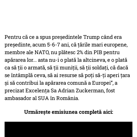
Pentru că ce a spus președintele Trump când era
președinte, acum 5-6-7 ani, că țările mari europene,
membre ale NATO, nu plătesc 2% din PIB pentru
apărarea lor... asta nu-i o plată la altcineva, e o plată
ca să ții o armată, să ții muniții, să ții soldați, că dacă
se întâmplă ceva, să ai resurse să poți să-ți aperi țara
și să contribui la apărarea comună a Europei”, a
precizat Excelența Sa Adrian Zuckerman, fost
ambasador al SUA în România.
Urmărește emisiunea completă aici: