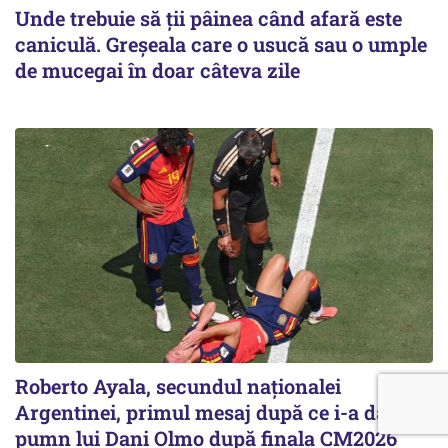
Unde trebuie să ții pâinea când afară este
caniculă. Greșeala care o usucă sau o umple
de mucegai în doar câteva zile
Roberto Ayala, secundul naţionalei
Argentinei, primul mesaj după ce i-a dat un
pumn lui Dani Olmo după finala CM2026