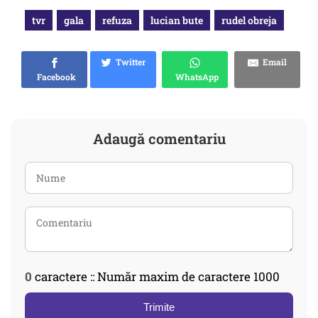
tvr
gala
refuza
lucian bute
rudel obreja
Twitter
Email
Facebook
WhatsApp
Adaugă comentariu
0
caractere :: Număr maxim de caractere 1000
Trimite