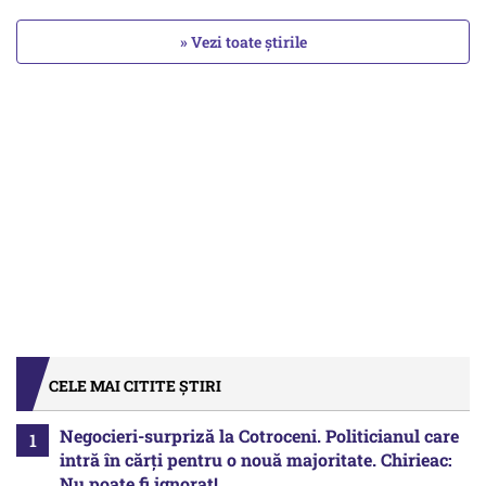
» Vezi toate știrile
CELE MAI CITITE ȘTIRI
Negocieri-surpriză la Cotroceni. Politicianul care
intră în cărți pentru o nouă majoritate. Chirieac:
Nu poate fi ignorat!