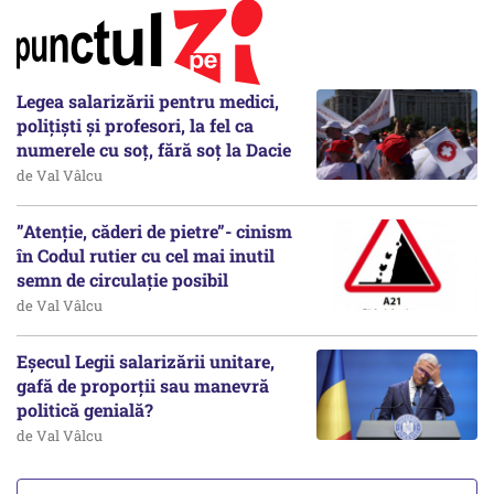
Legea salarizării pentru medici,
polițiști și profesori, la fel ca
numerele cu soț, fără soț la Dacie
de Val Vâlcu
”Atenție, căderi de pietre”- cinism
în Codul rutier cu cel mai inutil
semn de circulație posibil
de Val Vâlcu
Eșecul Legii salarizării unitare,
gafă de proporții sau manevră
politică genială?
de Val Vâlcu