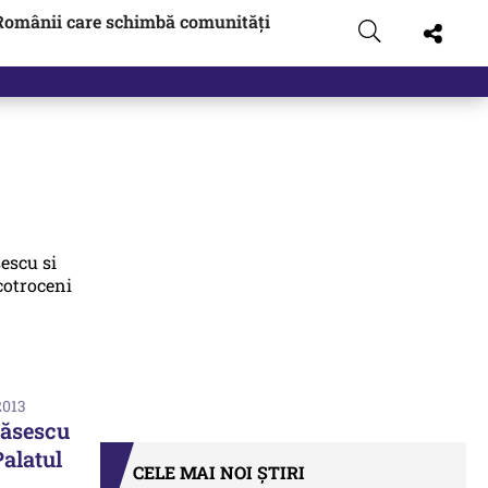
Românii care schimbă comunități
 pus pe…
2013
Băsescu
Palatul
CELE MAI NOI ȘTIRI