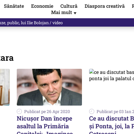
Sănătate
Economie
Cultură
Diaspora creativă
Mai mult
▼
les praful de tot!” Eugen Teodorovici, reacție după ce Green Deal-ul a
tara
Publicat pe 26 Apr 2020
Publicat pe 03 Ian 
Nicușor Dan începe
Ce au discutat 
asaltul la Primăria
și Ponta, joi, la 
Capitalei: „Imaginea
Cotroceni