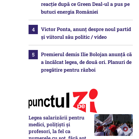
reacție după ce Green Deal-ul a pus pe
butuci energia României
Victor Ponta, anunț despre noul partid
și viitorul său politic / video
Premierul demis Ilie Bolojan anunță că
a încălcat legea, de două ori. Planuri de
pregătire pentru război
Legea salarizării pentru
medici, polițiști și
profesori, la fel ca
numerele cu soț, fără soț