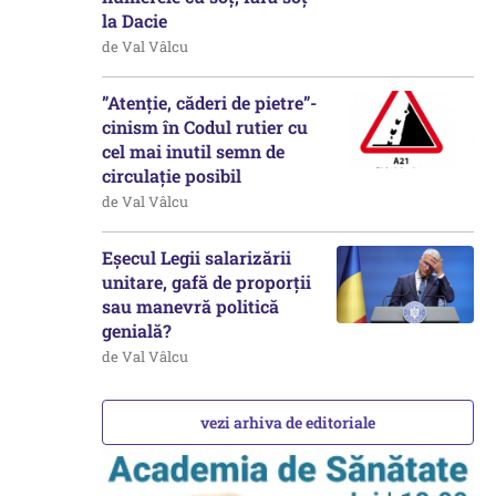
la Dacie
de Val Vâlcu
”Atenție, căderi de pietre”-
cinism în Codul rutier cu
cel mai inutil semn de
circulație posibil
de Val Vâlcu
Eșecul Legii salarizării
unitare, gafă de proporții
sau manevră politică
genială?
de Val Vâlcu
vezi arhiva de editoriale