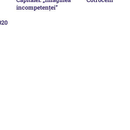
incompetenței”
020