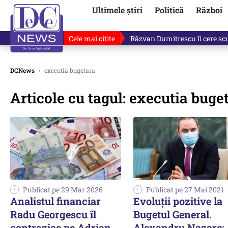
Ultimele știri
Politică
Război
Cele mai citite
„Dacă facem treaba asta, s-a a
DCNews
›
executia bugetara
Articole cu tagul: executia buge
Publicat pe 29 Mar 2026
Publicat pe 27 Mai 2021
Analistul financiar
Evoluții pozitive la
Radu Georgescu îl
Bugetul General.
contrazice pe Adrian
Alexandru Nazare: