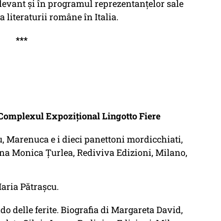
levant şi în programul reprezentanţelor sale
 literaturii române în Italia.
***
 Complexul Expoziţional Lingotto Fiere
 Marenuca e i dieci panettoni mordicchiati,
ina Monica Ţurlea, Rediviva Edizioni, Milano,
aria Pătraşcu.
o delle ferite. Biografia di Margareta David,