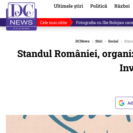
Ultimele știri
Politică
Război
Cele mai citite
Ilie Bolojan, gafă în direct de
DCNews
›
Stiri
›
Social
›
Stand
Standul României, organiza
In
Ad