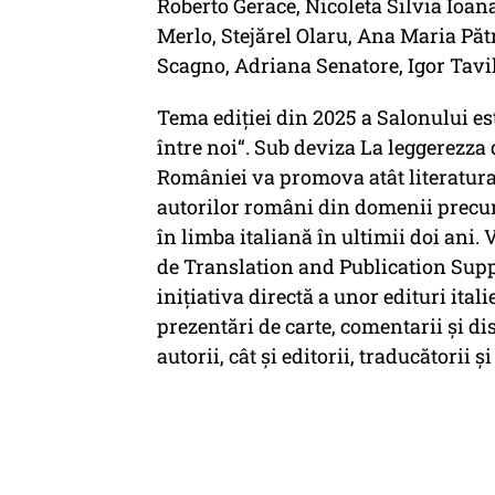
Roberto Gerace, Nicoleta Silvia Ioa
Merlo, Stejărel Olaru, Ana Maria Păt
Scagno, Adriana Senatore, Igor Tavil
Tema ediţiei din 2025 a Salonului est
între noi“. Sub deviza La leggerezza d
României va promova atât literatura
autorilor români din domenii precum fi
în limba italiană în ultimii doi ani. 
de Translation and Publication Sup
iniţiativa directă a unor edituri ital
prezentări de carte, comentarii şi disc
autorii, cât şi editorii, traducătorii şi