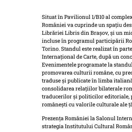
Situat în Pavilionul 1/B10 al comple
României va cuprinde un spaţiu desti
Librăriei Libris din Braşov, şi un mi
incluse în programul participării Ro
Torino. Standul este realizat în part
Internaţional de Carte, după un conce
Evenimentele programate la standul
promovarea culturii române, cu pre
traduse şi publicate în limba italiană
consolidarea relaţiilor bilaterale ro
traducerilor şi politicilor editorial
româneşti cu valorile culturale ale ţă
Prezenţa României la Salonul Interna
strategia Institutului Cultural Româ