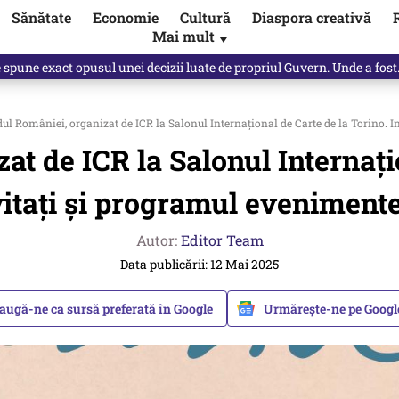
Sănătate
Economie
Cultură
Diaspora creativă
Mai mult
▼
spre „omul harnic“ / video
ul României, organizat de ICR la Salonul Internațional de Carte de la Torino. I
t de ICR la Salonul Internați
vitați și programul evenimente
Autor:
Editor Team
Data publicării: 12 Mai 2025
augă-ne ca sursă preferată în Google
Urmărește-ne pe Goog