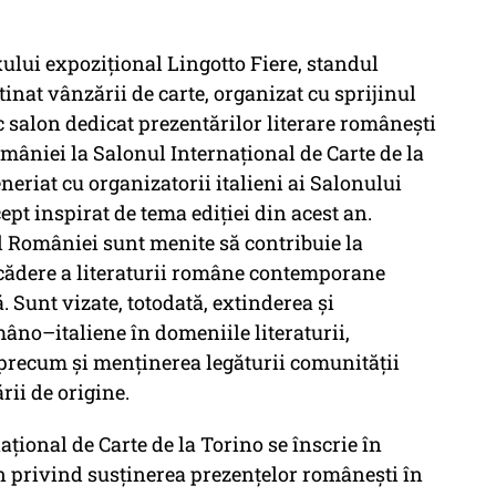
xului expoziţional Lingotto Fiere, standul
nat vânzării de carte, organizat cu sprijinul
c salon dedicat prezentărilor literare româneşti
mâniei la Salonul Internaţional de Carte de la
eneriat cu organizatorii italieni ai Salonului
pt inspirat de tema ediţiei din acest an.
 României sunt menite să contribuie la
cădere a literaturii române contemporane
. Sunt vizate, totodată, extinderea şi
mâno–italiene în domeniile literaturii,
e, precum şi menţinerea legăturii comunităţii
rii de origine.
ţional de Carte de la Torino se înscrie în
n privind susţinerea prezenţelor româneşti în