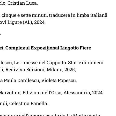
lo, Cristian Luca.
inque e sette minuti, traducere în limba italiană
ovi Ligure (AL), 2024;
.
ei, Complexul Expoziţional Lingotto Fiere
escu, Le rimesse nel Cappotto. Storie di romeni
lli, Rediviva Edizioni, Milano, 2025;
a Paula Danilescu, Violeta Popescu.
arzolino, Edizioni dell’Orso, Alessandria, 2024;
ndi, Celestina Fanella.
ventore dell’amore seguito da La Morte morta,