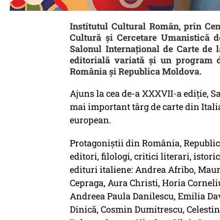
Institutul Cultural Român, prin Cen
Cultură şi Cercetare Umanistică d
Salonul Internaţional de Carte de 
editorială variată și un program d
România și Republica Moldova.
Ajuns la cea de-a XXXVII-a ediţie, Sa
mai important târg de carte din Itali
european.
Protagoniştii din România, Republica 
editori, filologi, critici literari, istor
edituri italiene: Andrea Afribo, Mau
Cepraga, Aura Christi, Horia Corneli
Andreea Paula Danilescu, Emilia Dav
Dinică, Cosmin Dumitrescu, Celestin