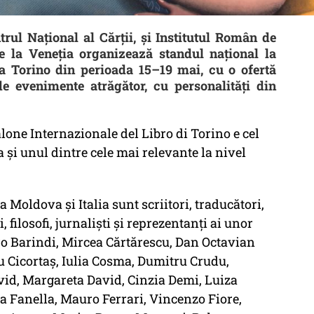
trul Naţional al Cărţii, şi Institutul Român de
e la Veneţia organizează standul naţional la
la Torino din perioada 15–19 mai, cu o ofertă
e evenimente atrăgător, cu personalități din
lone Internazionale del Libro di Torino e cel
a şi unul dintre cele mai relevante la nivel
Moldova și Italia sunt scriitori, traducători,
ici, filosofi, jurnalişti și reprezentanţi ai unor
ro Barindi, Mircea Cărtărescu, Dan Octavian
u Cicortaş, Iulia Cosma, Dumitru Crudu,
id, Margareta David, Cinzia Demi, Luiza
a Fanella, Mauro Ferrari, Vincenzo Fiore,