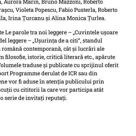
na, Aurora Marin, Bruno Mazzoni, Roberto
raşcu, Violeta Popescu, Fabio Pusterla, Roberto
la, Irina Ţurcanu și Alina Monica Ţurlea.
e Le parole tra noi leggere – „Cuvintele uşoare
el leggere – „Uşurinţa de a citi“, standul
 română contemporană, cât şi lucrări ale
losofie, istorie, critică literară etc., apărute
Volumele traduse şi publicate cu sprijinul oferit
port Programme derulat de ICR sau din
iene vor fi aduse în atenţia publicului prin
uţii cu cititorii la care vor participa atât
 o serie de invitaţi reputaţi.