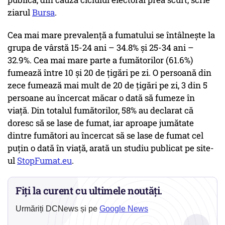
ziarul
Bursa
.
Cea mai mare prevalenţă a fumatului se întâlneşte la
grupa de vârstă 15-24 ani – 34.8% şi 25-34 ani –
32.9%. Cea mai mare parte a fumătorilor (61.6%)
fumează între 10 şi 20 de ţigări pe zi. O persoană din
zece fumează mai mult de 20 de ţigări pe zi, 3 din 5
persoane au încercat măcar o dată să fumeze în
viaţă. Din totalul fumătorilor, 58% au declarat că
doresc să se lase de fumat, iar aproape jumătate
dintre fumători au încercat să se lase de fumat cel
puţin o dată în viaţă, arată un studiu publicat pe site-
ul
StopFumat.eu
.
Fiți la curent cu ultimele noutăți.
Urmăriți DCNews și pe
Google News