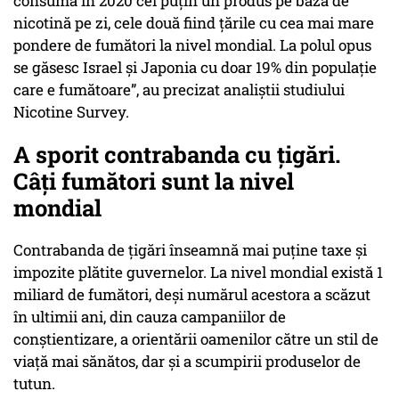
consumă în 2020 cel puţin un produs pe bază de
nicotină pe zi, cele două fiind ţările cu cea mai mare
pondere de fumători la nivel mondial. La polul opus
se găsesc Israel şi Japonia cu doar 19% din populaţie
care e fumătoare”, au precizat analiştii studiului
Nicotine Survey.
A sporit contrabanda cu țigări.
Câți fumători sunt la nivel
mondial
Contrabanda de țigări înseamnă mai puține taxe și
impozite plătite guvernelor. La nivel mondial există 1
miliard de fumători, deși numărul acestora a scăzut
în ultimii ani, din cauza campaniilor de
conștientizare, a orientării oamenilor către un stil de
viață mai sănătos, dar și a scumpirii produselor de
tutun.