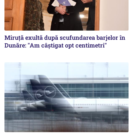
Miruță exultă după scufundarea barjelor în
Dunăre: "Am câștigat opt centimetri"