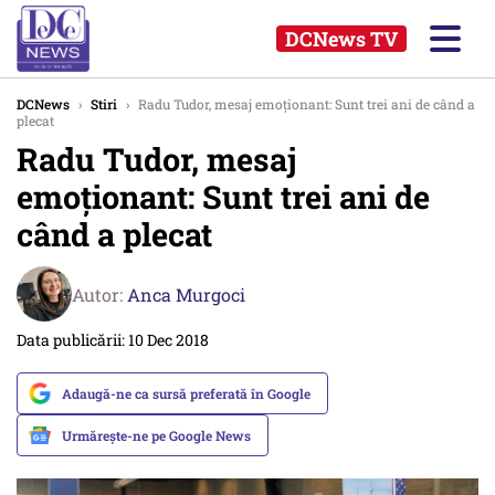
DCNews TV
DCNews
›
Stiri
›
Radu Tudor, mesaj emoționant: Sunt trei ani de când a
plecat
Radu Tudor, mesaj
emoționant: Sunt trei ani de
când a plecat
Autor:
Anca Murgoci
Data publicării: 10 Dec 2018
Adaugă-ne ca sursă preferată în Google
Urmărește-ne pe Google News