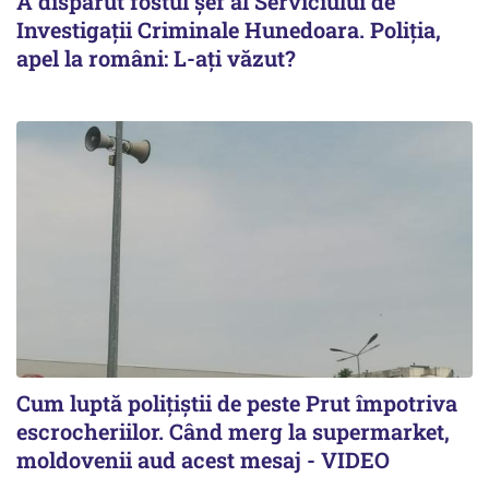
A dispărut fostul șef al Serviciului de
Investigații Criminale Hunedoara. Poliția,
apel la români: L-ați văzut?
Cum luptă polițiștii de peste Prut împotriva
escrocheriilor. Când merg la supermarket,
moldovenii aud acest mesaj - VIDEO