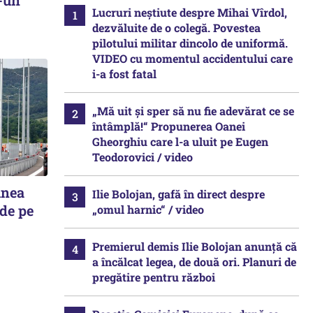
Lucruri neștiute despre Mihai Vîrdol,
dezvăluite de o colegă. Povestea
pilotului militar dincolo de uniformă.
VIDEO cu momentul accidentului care
i-a fost fatal
„Mă uit și sper să nu fie adevărat ce se
întâmplă!“ Propunerea Oanei
Gheorghiu care l-a uluit pe Eugen
Teodorovici / video
unea
Ilie Bolojan, gafă în direct despre
 de pe
„omul harnic“ / video
Premierul demis Ilie Bolojan anunță că
a încălcat legea, de două ori. Planuri de
pregătire pentru război