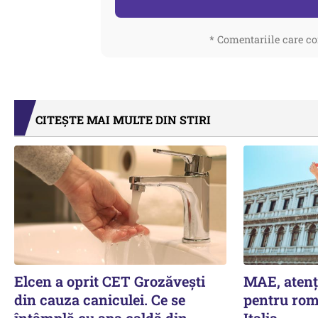
* Comentariile care co
CITEȘTE MAI MULTE DIN STIRI
Elcen a oprit CET Grozăvești
MAE, atenț
din cauza caniculei. Ce se
pentru rom
întâmplă cu apa caldă din
Italia