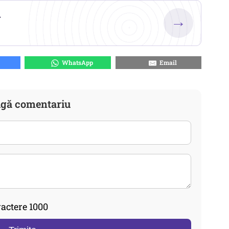
.
→
WhatsApp
Email
gă comentariu
actere 1000