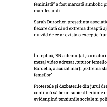
feministă” a fost marcată simbolic pr
manifestanți.
Sarah Durocher, președinta asociație
fiecare dată când extrema dreaptă aj
nu văd de ce ar exista o excepție fra
În replică, RN a denunțat „caricatur
mesaj video adresat „tuturor femeilo
Bardella, a acuzat marți „extrema st
femeilor”.
Protestele și dezbaterile din jurul d
continuă să fie un subiect fierbinte î
evidențiind tensiunile sociale și pol