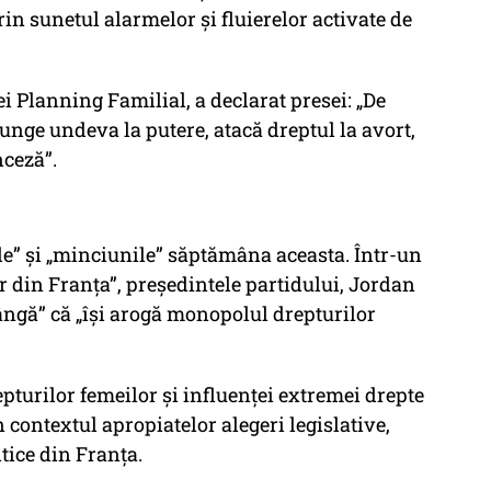
in sunetul alarmelor și fluierelor activate de
i Planning Familial, a declarat presei: „De
unge undeva la putere, atacă dreptul la avort,
nceză”.
ile” și „minciunile” săptămâna aceasta. Într-un
r din Franța”, președintele partidului, Jordan
ângă” că „își arogă monopolul drepturilor
repturilor femeilor și influenței extremei drepte
n contextul apropiatelor alegeri legislative,
itice din Franța.