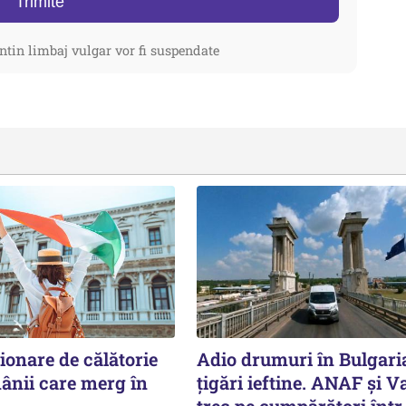
Trimite
ntin limbaj vulgar vor fi suspendate
ionare de călătorie
Adio drumuri în Bulgari
ânii care merg în
țigări ieftine. ANAF și V
trec pe cumpărători înt