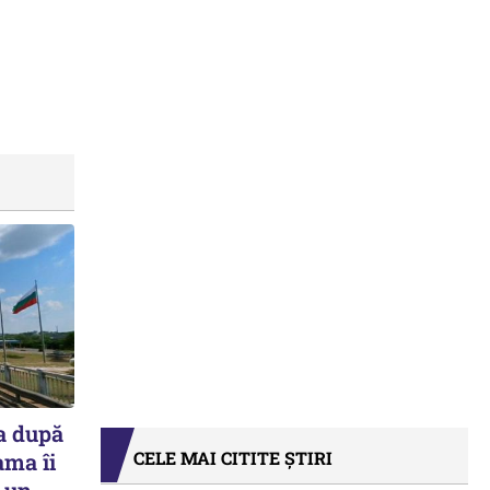
a după
CELE MAI CITITE ȘTIRI
ama îi
r-un