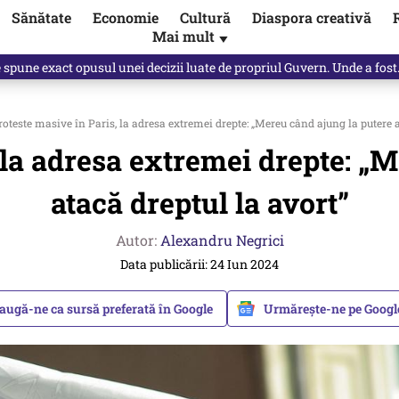
Sănătate
Economie
Cultură
Diaspora creativă
Mai mult
▼
Vîrdol, dezvăluite de o colegă. Povestea pilotului militar dincolo de…
oteste masive în Paris, la adresa extremei drepte: „Mereu când ajung la putere a
 la adresa extremei drepte: „
atacă dreptul la avort”
Autor:
Alexandru Negrici
Data publicării: 24 Iun 2024
augă-ne ca sursă preferată în Google
Urmărește-ne pe Goog