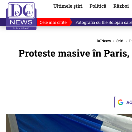
Ultimele știri
Politică
Război
Cele mai citite
Lucruri neștiute despre Mihai 
DCNews
›
Stiri
›
Pr
Proteste masive în Paris,
Ad