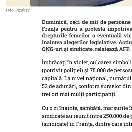
Foto: Pixabay
Duminică, zeci de mii de persoane a
Franța pentru a protesta împotriva
drepturile femeilor o eventuală vi
înaintea alegerilor legislative. Acți
ONG-uri și sindicate, relatează AFP.
Îmbrăcați în violet, culoarea simbol
(potrivit poliției) și 75.000 de perso
capitală. La nivel național, numărul 
53 de adunări, conform surselor din p
trei ori mai mulți participanți.
Cu o zi înainte, sâmbătă, marșurile 
sindicate au reunit între 250.000 de 
(sindicate) în Franța, dintre care înt