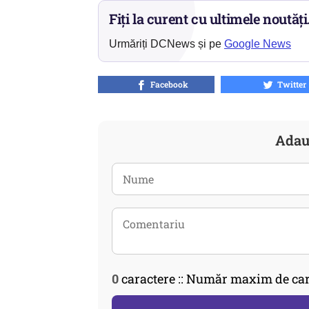
Fiți la curent cu ultimele noutăți
Urmăriți DCNews și pe
Google News
Facebook
Twitter
Adau
0
caractere :: Număr maxim de car