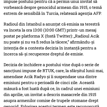
impuse postului pentru că a permis unui invitat să
vorbească despre genocidul armean din 1915, o temă
extrem de sensibilă în Turcia, relatează agenția AFP.
Radioul din Istanbul a anunțat că emisia sa terestră
va înceta la ora 13:00 (10:00 GMT) printr-un mesaj
postat pe platforma X (fostă Twitter): „Radioul Acik
nu poate și nu va fi redus la tăcere,” afirmându-și
intenția de a contesta decizia în instanță pentru a
încerca să-și recupereze dreptul de emisie.
Decizia de închidere a postului vine după o serie de
sancțiuni impuse de RTUK, care, la sfârșitul lunii mai,
amendase Acik Radyo și îi suspendase una dintre
emisiuni pentru o perioadă de cinci zile. Această
măsură a fost luată după ce, în cadrul unei emisiuni
din aprilie, un invitat a descris masacrele din 1915
asupra armenilor comise de trupele otomane drept
genocid. Folosirea acestui termen este recunoscută