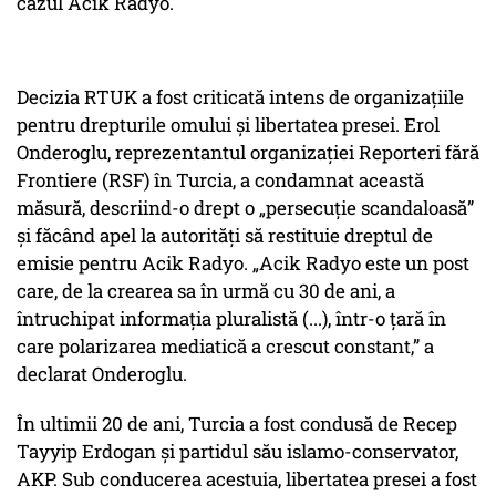
cazul Acik Radyo.
Decizia RTUK a fost criticată intens de organizațiile
pentru drepturile omului și libertatea presei. Erol
Onderoglu, reprezentantul organizației Reporteri fără
Frontiere (RSF) în Turcia, a condamnat această
măsură, descriind-o drept o „persecuție scandaloasă”
și făcând apel la autorități să restituie dreptul de
emisie pentru Acik Radyo. „Acik Radyo este un post
care, de la crearea sa în urmă cu 30 de ani, a
întruchipat informația pluralistă (...), într-o țară în
care polarizarea mediatică a crescut constant,” a
declarat Onderoglu.
În ultimii 20 de ani, Turcia a fost condusă de Recep
Tayyip Erdogan și partidul său islamo-conservator,
AKP. Sub conducerea acestuia, libertatea presei a fost