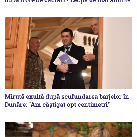
Miruță exultă după scufundarea barjelor în
Dunăre: "Am câștigat opt centimetri"