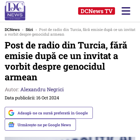
DCNews TV
DCNews
›
Stiri
›
Post de radio din Turcia, fără emisie după ce un invitat
a vorbit despre genocidul armean
Post de radio din Turcia, fără
emisie după ce un invitat a
vorbit despre genocidul
armean
Autor:
Alexandru Negrici
Data publicării: 16 Oct 2024
Adaugă-ne ca sursă preferată în Google
Urmărește-ne pe Google News