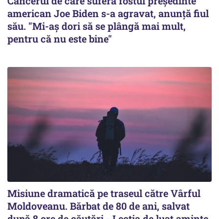
Cancerul de care suferă fostul preşedinte
american Joe Biden s-a agravat, anunță fiul
său. "Mi-aș dori să se plângă mai mult,
pentru că nu este bine"
Misiune dramatică pe traseul către Vârful
Moldoveanu. Bărbat de 80 de ani, salvat
după 8 ore de căutări - Lecția de luat aminte