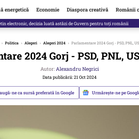
ză energetică
Economie
Diaspora creativă
Românii c
in electronic, decizia luată astăzi de Guvern pentru toți românii
›
Politica
›
Alegeri
›
Alegeri 2024
›
Parlamentare 2024 Gorj - PSD, PNL, U
tare 2024 Gorj - PSD, PNL, U
Autor:
Alexandru Negrici
Data publicării: 21 Oct 2024
augă-ne ca sursă preferată în Google
Urmărește-ne pe Goog