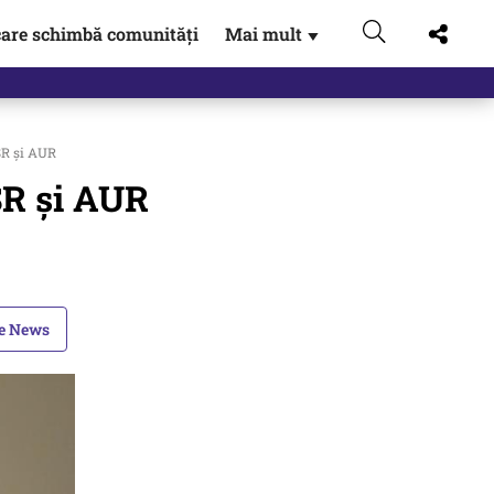
are schimbă comunități
Mai mult
▼
SR și AUR
SR și AUR
le News