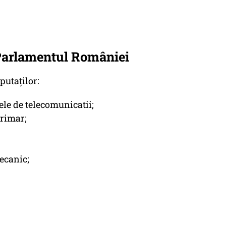
Parlamentul României
putaților:
ele de telecomunicatii;
primar;
ecanic;