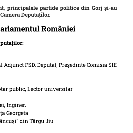
t, principalele partide politice din Gorj și-au
 Camera Deputaților.
Parlamentul României
putaților:
al Adjunct PSD, Deputat, Președinte Comisia SIE
ar public, Lector universitar.
i, Inginer.
ița Georgeta
âncuși” din Târgu Jiu.