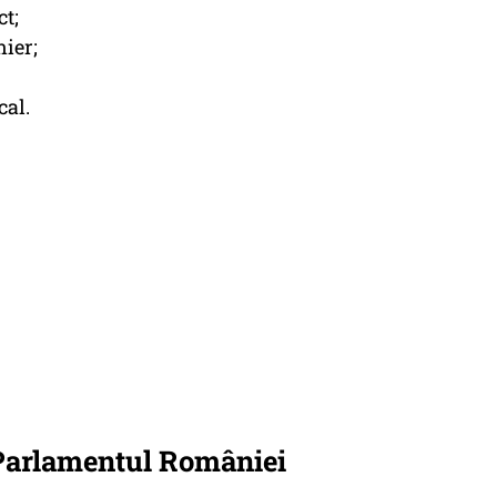
t;
ier;
cal.
Parlamentul României