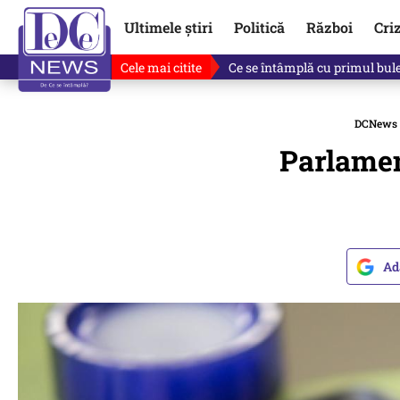
Ultimele știri
Politică
Război
Cri
Cele mai citite
Ce se întâmplă cu primul bulet
DCNews
Parlamen
Ad