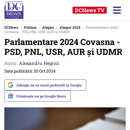
DCNews TV
DCNews
›
Politica
›
Alegeri
›
Alegeri 2024
›
Parlamentare 2024
Covasna - PSD, PNL, USR, AUR și UDMR
Parlamentare 2024 Covasna -
PSD, PNL, USR, AUR și UDMR
Autor:
Alexandru Negrici
Data publicării: 20 Oct 2024
Adaugă-ne ca sursă preferată în Google
Urmărește-ne pe Google News