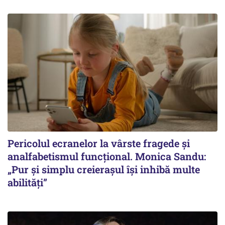
Pericolul ecranelor la vârste fragede și
analfabetismul funcțional. Monica Sandu:
„Pur și simplu creierașul își inhibă multe
abilități”