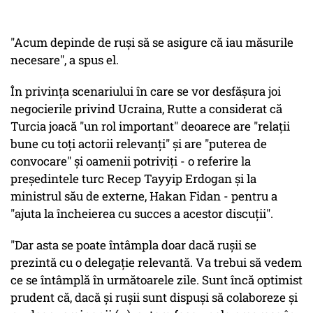
"Acum depinde de ruşi să se asigure că iau măsurile
necesare", a spus el.
În privinţa scenariului în care se vor desfăşura joi
negocierile privind Ucraina, Rutte a considerat că
Turcia joacă "un rol important" deoarece are "relaţii
bune cu toţi actorii relevanţi" şi are "puterea de
convocare" şi oamenii potriviţi - o referire la
preşedintele turc Recep Tayyip Erdogan şi la
ministrul său de externe, Hakan Fidan - pentru a
"ajuta la încheierea cu succes a acestor discuţii".
"Dar asta se poate întâmpla doar dacă ruşii se
prezintă cu o delegaţie relevantă. Va trebui să vedem
ce se întâmplă în următoarele zile. Sunt încă optimist
prudent că, dacă şi ruşii sunt dispuşi să colaboreze şi