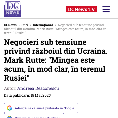
DCNews TV
DCNews
›
Stiri
›
Internațional
›
Negocieri sub tensiune privind
războiul din Ucraina. Mark Rutte: "Mingea este acum, în mod clar, în
terenul Rusiei"
Negocieri sub tensiune
privind războiul din Ucraina.
Mark Rutte: "Mingea este
acum, în mod clar, în terenul
Rusiei"
Autor:
Andreea Deaconescu
Data publicării: 15 Mai 2025
Adaugă-ne ca sursă preferată în Google