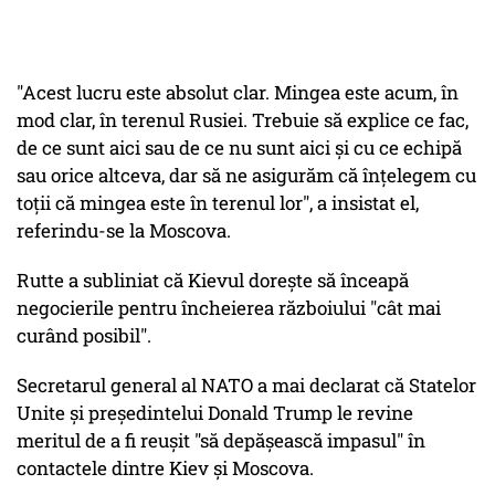
"Acest lucru este absolut clar. Mingea este acum, în
mod clar, în terenul Rusiei. Trebuie să explice ce fac,
de ce sunt aici sau de ce nu sunt aici şi cu ce echipă
sau orice altceva, dar să ne asigurăm că înţelegem cu
toţii că mingea este în terenul lor", a insistat el,
referindu-se la Moscova.
Rutte a subliniat că Kievul doreşte să înceapă
negocierile pentru încheierea războiului "cât mai
curând posibil".
Secretarul general al NATO a mai declarat că Statelor
Unite şi preşedintelui Donald Trump le revine
meritul de a fi reuşit "să depăşească impasul" în
contactele dintre Kiev şi Moscova.