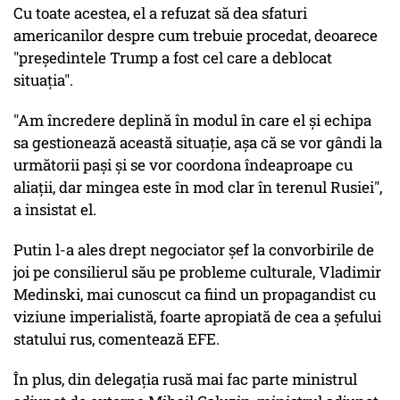
Cu toate acestea, el a refuzat să dea sfaturi
americanilor despre cum trebuie procedat, deoarece
"preşedintele Trump a fost cel care a deblocat
situaţia".
"Am încredere deplină în modul în care el şi echipa
sa gestionează această situaţie, aşa că se vor gândi la
următorii paşi şi se vor coordona îndeaproape cu
aliaţii, dar mingea este în mod clar în terenul Rusiei",
a insistat el.
Putin l-a ales drept negociator şef la convorbirile de
joi pe consilierul său pe probleme culturale, Vladimir
Medinski, mai cunoscut ca fiind un propagandist cu
viziune imperialistă, foarte apropiată de cea a şefului
statului rus, comentează EFE.
În plus, din delegaţia rusă mai fac parte ministrul