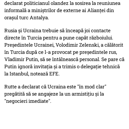
declarat politicianul olandez la sosirea la reuniunea
informală a miniştrilor de externe ai Alianţei din
oraşul turc Antalya.
Rusia şi Ucraina trebuie să înceapă joi contacte
directe în Turcia pentru a pune capăt războiului.
Preşedintele Ucrainei, Volodimir Zelenski, a călătorit
în Turcia după ce l-a provocat pe preşedintele rus,
Vladimir Putin, să se întâlnească personal. Se pare că
Putin ignoră invitaţia şi a trimis o delegaţie tehnică
la Istanbul, notează EFE.
Rutte a declarat că Ucraina este "în mod clar"
pregătită să se angajeze la un armistiţiu şi la
"negocieri imediate".