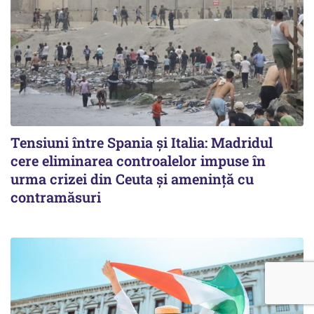
Tensiuni între Spania și Italia: Madridul
cere eliminarea controalelor impuse în
urma crizei din Ceuta și amenință cu
contramăsuri