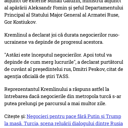
adjunct de externe Mihail Galuzin, ministrul adjunct
al apărării Aleksandr Fomin şi şeful Departamentului
Principal al Statului Major General al Armatei Ruse,
Gor Kostiukov.
Kremlinul a declarat joi că durata negocierilor ruso-
ucrainene va depinde de progresul acestora.
"Astăzi este începutul negocierilor. Apoi totul va
depinde de cum merg lucrurile", a declarat purtătorul
de cuvânt al preşedintelui rus, Dmitri Peskov, citat de
agenţia oficială de ştiri TASS.
Reprezentantul Kremlinului a răspuns astfel la
întrebarea dacă negocierile din metropola turcă s-ar
putea prelungi pe parcursul a mai multor zile.
Citește și:
Negocieri pentru pace fără Putin și Trump
la masă. Turcia, scena reluării dialogului dintre Rusia