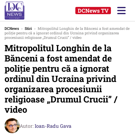
DCNews TV
DCNews
›
Stiri
›
Mitropolitul Longhin de la Bănceni a fost amendat de
poliție pentru că a ignorat ordinul din Ucraina privind organizarea
procesiunii religioase „Drumul Crucii” / video
Mitropolitul Longhin de la
Bănceni a fost amendat de
poliție pentru că a ignorat
ordinul din Ucraina privind
organizarea procesiunii
religioase „Drumul Crucii” /
video
Autor:
Ioan-Radu Gava