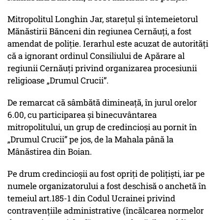
Mitropolitul Longhin Jar, starețul și întemeietorul
Mănăstirii Bănceni din regiunea Cernăuți, a fost
amendat de poliție. Ierarhul este acuzat de autorități
că a ignorant ordinul Consiliului de Apărare al
regiunii Cernăuți privind organizarea procesiunii
religioase „Drumul Crucii”.
De remarcat că sâmbătă dimineață, în jurul orelor
6.00, cu participarea și binecuvântarea
mitropolitului, un grup de credincioși au pornit în
„Drumul Crucii” pe jos, de la Mahala până la
Mânăstirea din Boian.
Pe drum credincioșii au fost opriți de polițiști, iar pe
numele organizatorului a fost deschisă o anchetă în
temeiul art.185-1 din Codul Ucrainei privind
contravențiile administrative (încălcarea normelor