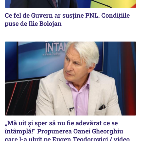
Ce fel de Guvern ar susține PNL. Condițiile
puse de Ilie Bolojan
„Mă uit și sper să nu fie adevărat ce se
întâmplă!“ Propunerea Oanei Gheorghiu
care l-a uluit pe Eugen Teodorovici / video