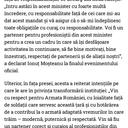
„Intru astăzi în acest minister cu foarte multă
încredere, cu responsabilitate faţă de cei care mi-au
dat acest mandat şi vă asigur că o să-mi îndeplinesc
toate obligaţiile cu curaj, cu responsabilitate. Voi fi un
partener pentru profesioniştii din acest minister
pentru a crea un cadru în care să îşi desfăşoare
activitatea în continuare, să fie bine motivaţi, bine
înzestraţi, respectaţi de partenerii şi de aliaţii noştri”,
a declarat Ionuț Moșteanu la finalul evenimentului
oficial.
Ulterior, în fața presei, acesta a reiterat intențiile pe
care le are în privința transformării instituției: „Vin
cu respect pentru Armata României, cu loialitate față
de soldații care servesc această țară și cu hotărârea
de a contribui la o armată adaptată vremurilor în care
trăim – modernă, puternică și respectată. Vin să fiu
un partener corect și curajos al profesioniștilor din