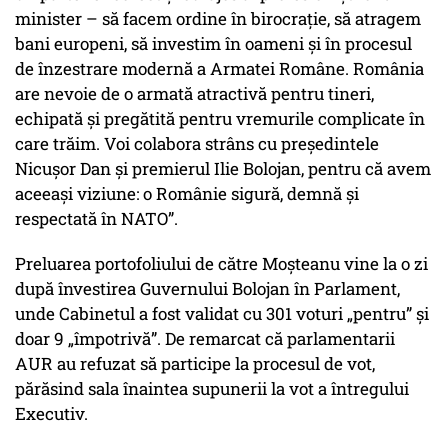
minister – să facem ordine în birocrație, să atragem
bani europeni, să investim în oameni și în procesul
de înzestrare modernă a Armatei Române. România
are nevoie de o armată atractivă pentru tineri,
echipată și pregătită pentru vremurile complicate în
care trăim. Voi colabora strâns cu președintele
Nicușor Dan și premierul Ilie Bolojan, pentru că avem
aceeași viziune: o Românie sigură, demnă și
respectată în NATO”.
Preluarea portofoliului de către Moșteanu vine la o zi
după învestirea Guvernului Bolojan în Parlament,
unde Cabinetul a fost validat cu 301 voturi „pentru” și
doar 9 „împotrivă”. De remarcat că parlamentarii
AUR au refuzat să participe la procesul de vot,
părăsind sala înaintea supunerii la vot a întregului
Executiv.