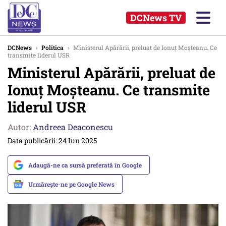
DCNews TV
DCNews
›
Politica
›
Ministerul Apărării, preluat de Ionuț Moșteanu. Ce
transmite liderul USR
Ministerul Apărării, preluat de
Ionuț Moșteanu. Ce transmite
liderul USR
Autor:
Andreea Deaconescu
Data publicării: 24 Iun 2025
Adaugă-ne ca sursă preferată în Google
Urmărește-ne pe Google News