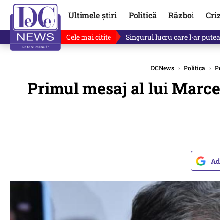
Ultimele știri
Politică
Război
Cri
Cele mai citite
Singurul lucru care l-ar putea 
DCNews
›
Politica
›
Pe
Primul mesaj al lui Marce
Ad