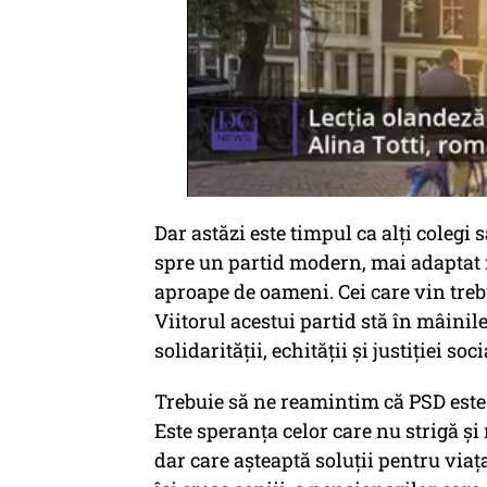
Dar astăzi este timpul ca alți colegi
spre un partid modern, mai adaptat r
aproape de oameni. Cei care vin trebui
Viitorul acestui partid stă în mâinil
solidarității, echității și justiției soci
Trebuie să ne reamintim că PSD este
Este speranța celor care nu strigă și 
dar care așteaptă soluții pentru viaț