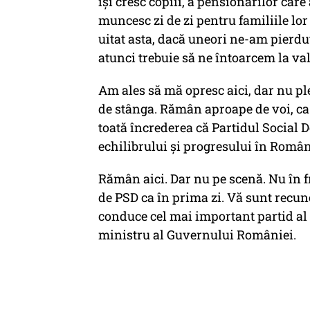
își cresc copiii, a pensionarilor care 
muncesc zi de zi pentru familiile lo
uitat asta, dacă uneori ne-am pierdu
atunci trebuie să ne întoarcem la val
Am ales să mă opresc aici, dar nu pl
de stânga. Rămân aproape de voi, ca 
toată încrederea că Partidul Social D
echilibrului și progresului în Român
Rămân aici. Dar nu pe scenă. Nu în fr
de PSD ca în prima zi. Vă sunt recun
conduce cel mai important partid al 
ministru al Guvernului României.