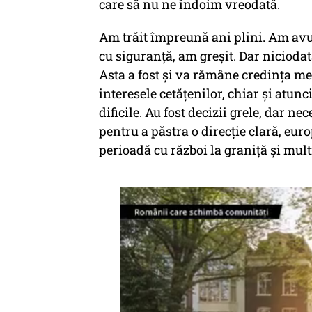
care să nu ne îndoim vreodată.
Am trăit împreună ani plini. Am avut
cu siguranță, am greșit. Dar niciodat
Asta a fost și va rămâne credința mea
interesele cetățenilor, chiar și atu
dificile. Au fost decizii grele, dar n
pentru a păstra o direcție clară, eur
perioadă cu război la graniță și mult