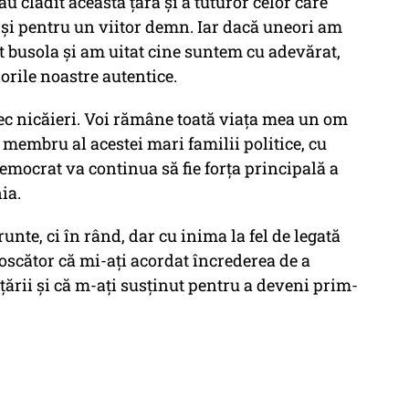
au clădit această țară și a tuturor celor care
r și pentru un viitor demn. Iar dacă uneori am
t busola și am uitat cine suntem cu adevărat,
orile noastre autentice.
ec nicăieri. Voi rămâne toată viața mea un om
membru al acestei mari familii politice, cu
emocrat va continua să fie forța principală a
ia.
unte, ci în rând, dar cu inima la fel de legată
oscător că mi-ați acordat încrederea de a
țării și că m-ați susținut pentru a deveni prim-