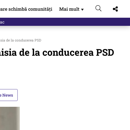
are schimbă comunități
Mai mult
▼
eac
isia de la conducerea PSD
misia de la conducerea PSD
le News