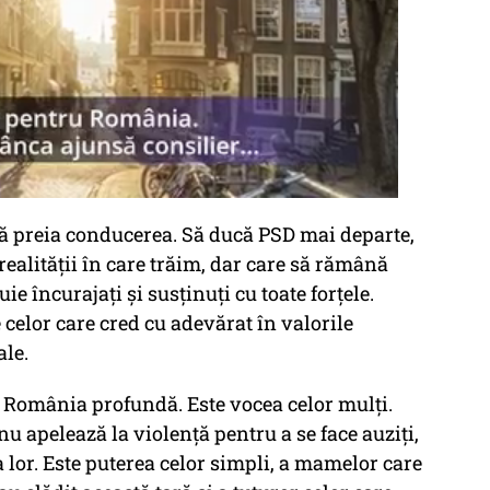
 să preia conducerea. Să ducă PSD mai departe,
ealității în care trăim, dar care să rămână
e încurajați și susținuți cu toate forțele.
e celor care cred cu adevărat în valorile
ale.
 România profundă. Este vocea celor mulți.
nu apelează la violență pentru a se face auziți,
a lor. Este puterea celor simpli, a mamelor care