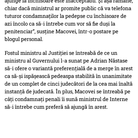
ajunge la închisoare este inacceptabil. Și așa rămâne,
chiar dacă ministrul ar promite public că va telefona
tuturor condamnaților la pedepse cu închisoare de
azi încolo ca să-i întrebe cum vor să fie duși la
penitenciar”, susține Macovei, într-o postare pe
blogul personal.
Fostul ministru al Justiției se întreabă de ce un
ministru al Guvernului l-a sunat pe Adrian Năstase
să-i ofere o variantă preferențială de a merge în arest
ca să-și ispășească pedeaspa stabilită în unanimitate
de un complet de cinci judecători de la cea mai înaltă
instanță de judecată. În plus, Macovei se întreabă pe
câți condamnați penali îi sună ministrul de Interne
să-i întrebe cum preferă să ajungă în arest.