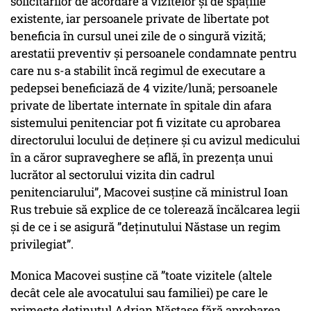
solicitărilor de acordare a vizitelor și de spațiile
existente, iar persoanele private de libertate pot
beneficia în cursul unei zile de o singură vizită;
arestatii preventiv și persoanele condamnate pentru
care nu s-a stabilit încă regimul de executare a
pedepsei beneficiază de 4 vizite/lună; persoanele
private de libertate internate în spitale din afara
sistemului penitenciar pot fi vizitate cu aprobarea
directorului locului de deținere și cu avizul medicului
în a căror supraveghere se află, în prezența unui
lucrător al sectorului vizita din cadrul
penitenciarului”, Macovei susține că ministrul Ioan
Rus trebuie să explice de ce tolerează încălcarea legii
și de ce i se asigură ”deținutului Năstase un regim
privilegiat”.
Monica Macovei susține că ”toate vizitele (altele
decât cele ale avocatului sau familiei) pe care le
primește deținutul Adrian Năstase fără aprobarea