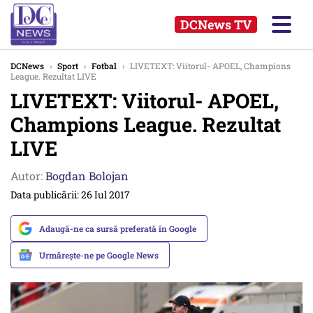
DCNews TV
DCNews
›
Sport
›
Fotbal
›
LIVETEXT: Viitorul- APOEL, Champions
League. Rezultat LIVE
LIVETEXT: Viitorul- APOEL,
Champions League. Rezultat
LIVE
Autor:
Bogdan Bolojan
Data publicării: 26 Iul 2017
Adaugă-ne ca sursă preferată în Google
Urmărește-ne pe Google News