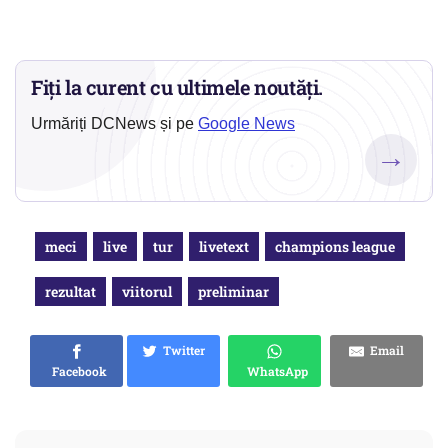
Fiți la curent cu ultimele noutăți.
Urmăriți DCNews și pe
Google News
→
meci
live
tur
livetext
champions league
rezultat
viitorul
preliminar
Twitter
Email
Facebook
WhatsApp