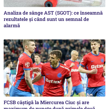
Analiza de sânge AST (SGOT): ce înseamnă
rezultatele și când sunt un semnal de
alarmă
FCSB câştigă la Miercurea Ciuc şi are
maximum de puncte după primele două