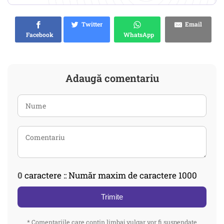
Twitter
Email
Facebook
WhatsApp
Adaugă comentariu
0
caractere :: Număr maxim de caractere 1000
Trimite
* Comentariile care contin limbaj vulgar vor fi suspendate