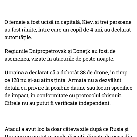
O femeie a fost ucisă în capitală, Kiev, şi trei persoane
au fost rănite, între care un copil de 4 ani, au declarat
autorităţile.
Regiunile Dnipropetrovsk şi Doneţk au fost, de
asemenea, vizate în atacurile de peste noapte.
Ucraina a declarat că a doborât 88 de drone, în timp
ce 128 nu şi-au atins ţinta. Armata nu a dezvăluit
detalii cu privire la posibile daune sau locuri specifice
de impact, în conformitate cu protocolul obişnuit.
Cifrele nu au putut fi verificate independent.
Atacul a avut loc la doar câteva zile după ce Rusia şi
Ucraina au purtat primele discuţii directe de pace din