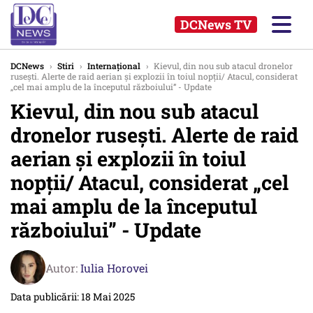
DCNews TV
DCNews
›
Stiri
›
Internațional
›
Kievul, din nou sub atacul dronelor
rusești. Alerte de raid aerian și explozii în toiul nopții/ Atacul, considerat
„cel mai amplu de la începutul războiului” - Update
Kievul, din nou sub atacul
dronelor rusești. Alerte de raid
aerian și explozii în toiul
nopții/ Atacul, considerat „cel
mai amplu de la începutul
războiului” - Update
Autor:
Iulia Horovei
Data publicării: 18 Mai 2025