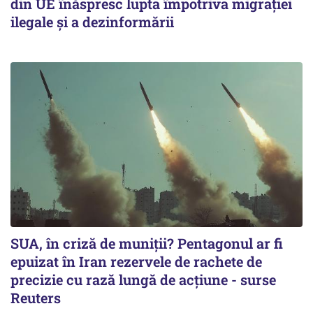
din UE înăspresc lupta împotriva migrației
ilegale și a dezinformării
SUA, în criză de muniții? Pentagonul ar fi
epuizat în Iran rezervele de rachete de
precizie cu rază lungă de acţiune - surse
Reuters