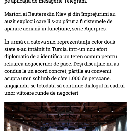
pe aplicația de mesagerie Telegram.
Martori ai Reuters din Kiev și din împrejurimi au
auzit explozii care li s-au părut a fi sistemele de
apărare aeriană în funcțiune, scrie Agerpres.
În urmă cu câteva zile, reprezentanții celor două
state s-au întâlnit în Turcia, într-un nou efort
diplomatic de a identifica un teren comun pentru
reluarea negocierilor de pace. Deși discuțiile nu au
condus la un acord concret, părțile au convenit
asupra unui schimb de câte 1.000 de persoane,
angajându-se totodată să continue dialogul în cadrul
unor viitoare runde de negocieri.