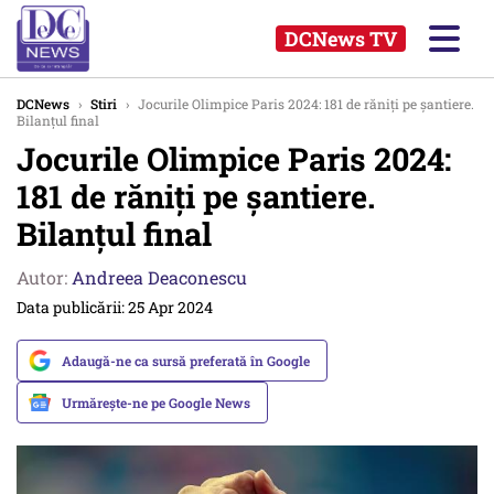
DCNews TV
DCNews
›
Stiri
›
Jocurile Olimpice Paris 2024: 181 de răniți pe șantiere.
Bilanțul final
Jocurile Olimpice Paris 2024:
181 de răniți pe șantiere.
Bilanțul final
Autor:
Andreea Deaconescu
Data publicării: 25 Apr 2024
Adaugă-ne ca sursă preferată în Google
Urmărește-ne pe Google News