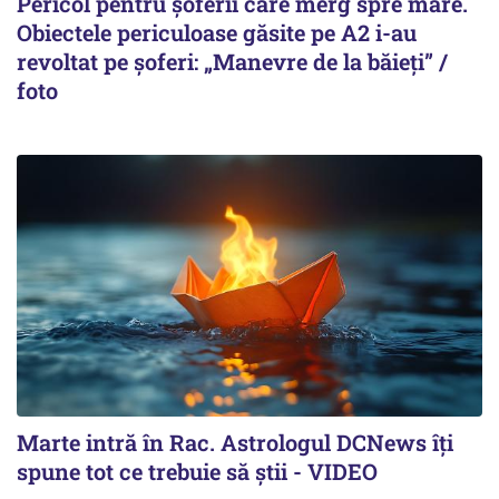
Pericol pentru șoferii care merg spre mare.
Obiectele periculoase găsite pe A2 i-au
revoltat pe șoferi: „Manevre de la băieți” /
foto
Marte intră în Rac. Astrologul DCNews îți
spune tot ce trebuie să știi - VIDEO