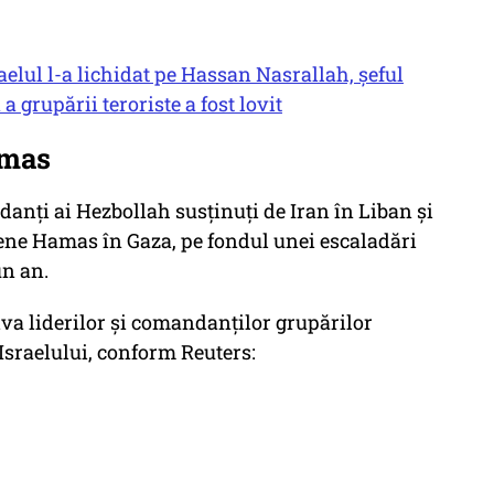
raelul l-a lichidat pe Hassan Nasrallah, șeful
 grupării teroriste a fost lovit
amas
danți ai Hezbollah susținuți de Iran în Liban și
niene Hamas în Gaza, pe fondul unei escaladări
un an.
iva liderilor și comandanților grupărilor
sraelului, conform Reuters: