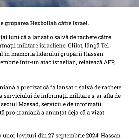
de gruparea Hezbollah către Israel.
t luni că a lansat o salvă de rachete către
maţii militare israeliene, Glilot, lângă Tel
cial în memoria liderului grupării Hassan
tembrie într-un atac israelian, relatează AFP,
iană a precizat că ”a lansat o salvă de rachete
a serviciului de informaţii militare s-ar afla de
 sediul Mossad, serviciile de informaţii
tă pro-iraniană a anunţat deja că a vizat
 unor lovituri din 27 septembrie 2024, Hassan