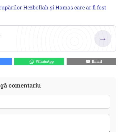
grupărilor Hezbollah și Hamas care ar fi fost
.
→
WhatsApp
Email
gă comentariu