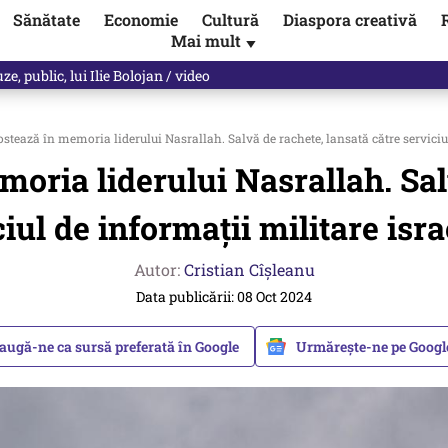
Sănătate
Economie
Cultură
Diaspora creativă
Mai mult
▼
, public, lui Ilie Bolojan / video
stează în memoria liderului Nasrallah. Salvă de rachete, lansată către serviciul
oria liderului Nasrallah. Sal
iul de informații militare isr
Autor:
Cristian Cîșleanu
Data publicării: 08 Oct 2024
augă-ne ca sursă preferată în Google
Urmărește-ne pe Goog