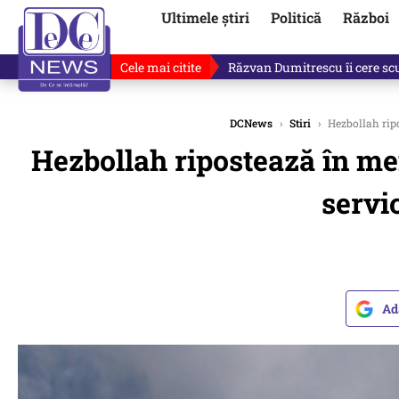
Ultimele știri
Politică
Război
Cele mai citite
Răzvan Dumitrescu îi cere scuze
DCNews
›
Stiri
›
Hezbollah ripo
Hezbollah ripostează în mem
servic
Ad