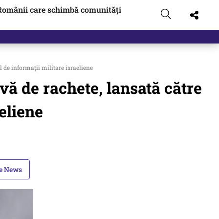
Românii care schimbă comunități
 de informații militare israeliene
vă de rachete, lansată către
aeliene
le News