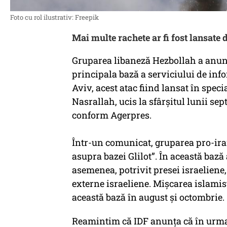
Foto cu rol ilustrativ: Freepik
Mai multe rachete ar fi fost lansate 
Gruparea libaneză Hezbollah a anunţa
principala bază a serviciului de infor
Aviv, acest atac fiind lansat în spe
Nasrallah, ucis la sfârşitul lunii sep
conform Agerpres.
Într-un comunicat, gruparea pro-iran
asupra bazei Glilot”. În această bază 
asemenea, potrivit presei israeliene,
externe israeliene. Mişcarea islamis
această bază în august şi octombrie.
Reamintim că IDF anunța că în urma