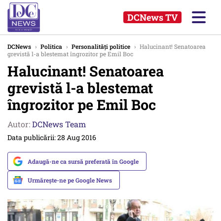
DCNews TV
DCNews
›
Politica
›
Personalități politice
›
Halucinant! Senatoarea
grevistă l-a blestemat îngrozitor pe Emil Boc
Halucinant! Senatoarea
grevistă l-a blestemat
îngrozitor pe Emil Boc
Autor:
DCNews Team
Data publicării: 28 Aug 2016
Adaugă-ne ca sursă preferată în Google
Urmărește-ne pe Google News