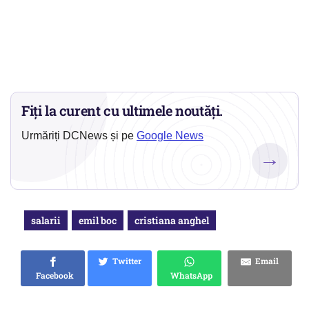
Fiți la curent cu ultimele noutăți.
Urmăriți DCNews și pe
Google News
→
salarii
emil boc
cristiana anghel
Twitter
Email
Facebook
WhatsApp