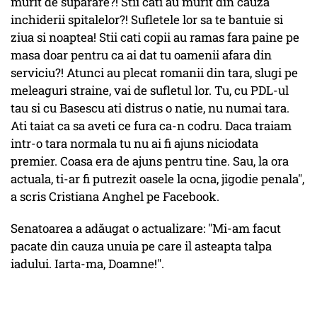
murit de suparare?! Stii cati au murit din cauza
inchiderii spitalelor?! Sufletele lor sa te bantuie si
ziua si noaptea! Stii cati copii au ramas fara paine pe
masa doar pentru ca ai dat tu oamenii afara din
serviciu?! Atunci au plecat romanii din tara, slugi pe
meleaguri straine, vai de sufletul lor. Tu, cu PDL-ul
tau si cu Basescu ati distrus o natie, nu numai tara.
Ati taiat ca sa aveti ce fura ca-n codru. Daca traiam
intr-o tara normala tu nu ai fi ajuns niciodata
premier. Coasa era de ajuns pentru tine. Sau, la ora
actuala, ti-ar fi putrezit oasele la ocna, jigodie penala",
a scris Cristiana Anghel pe Facebook.
Senatoarea a adăugat o actualizare: "
Mi-am facut
pacate din cauza unuia pe care il asteapta talpa
iadului. Iarta-ma, Doamne!".